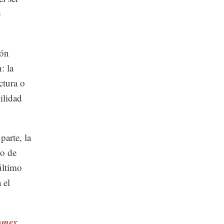
e
ión
: la
ctura o
ilidad
parte, la
no de
 último
 el
Comex