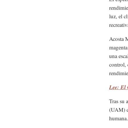
rendimie
luz, el 
recreati
Acosta M
magenta 
una escal
control,
rendimie
Lee: El 
Tras su 
(UAM) di
humana.