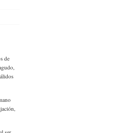
os de
 agudo,
cálidos
umano
jación,
l ser