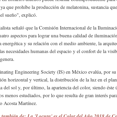
a que prohíbe la producción de melatonina, sustancia qu
 el sueño", explicó.
ialista señaló que la Comisión Internacional de la Iluminac
uatro aspectos para lograr una buena calidad de iluminación
ia energética y su relación con el medio ambiente, la arquite
, las necesidades humanas del espacio y el confort de la visib
 genera.
inating Engineering Society (IS) en México evalúa, por su 
ón horizontal y vertical, la distribución de la luz en el pla
la del sol y, por último, la apariencia del color, siendo éste
os menos estudiados, por lo que resulta de gran interés para
to Acosta Martínez.
e también de: La 'Locura' es el Color del Año 2018 de 