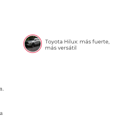
Toyota Hilux: más fuerte,
más versátil
n.
la
l