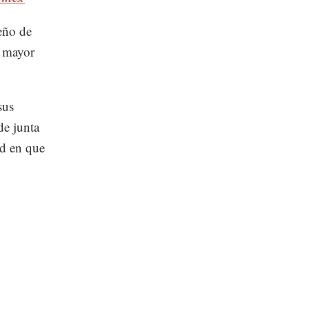
seño de
o mayor
sus
de junta
ad en que