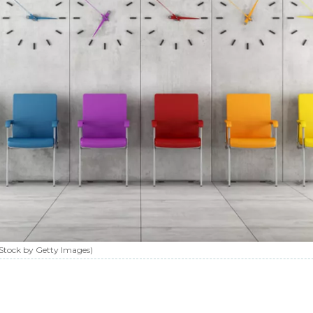
iStock by Getty Images
)