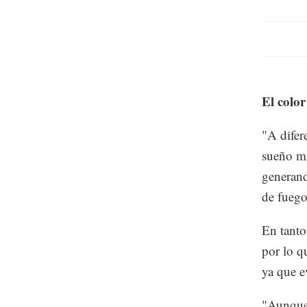
El colo
"A difer
sueño mi
generand
de fuego
En tanto
por lo q
ya que e
"Aunque 