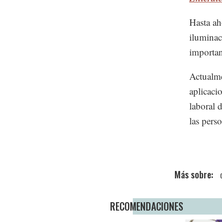
Hasta aho
iluminac
importanc
Actualme
aplicaci
laboral 
las pers
RECOMENDACIONES