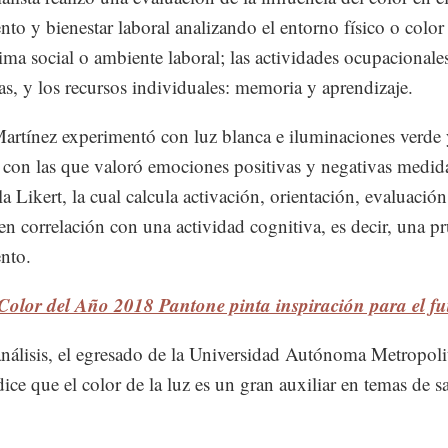
nto y bienestar laboral analizando el entorno físico o color 
clima social o ambiente laboral; las actividades ocupacionale
vas, y los recursos individuales: memoria y aprendizaje.
artínez experimentó con luz blanca e iluminaciones verde
con las que valoró emociones positivas y negativas medid
a Likert, la cual calcula activación, orientación, evaluación
 en correlación con una actividad cognitiva, es decir, una p
nto.
Color del Año 2018 Pantone pinta inspiración para el fu
análisis, el egresado de la Universidad Autónoma Metropoli
ce que el color de la luz es un gran auxiliar en temas de s