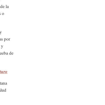
de la
s o
 y
as por
 y
rueba de
turo
tana
alud