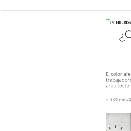
INTERIORIS
¿C
El color af
trabajadore
arquitecto
mié 03 enero 