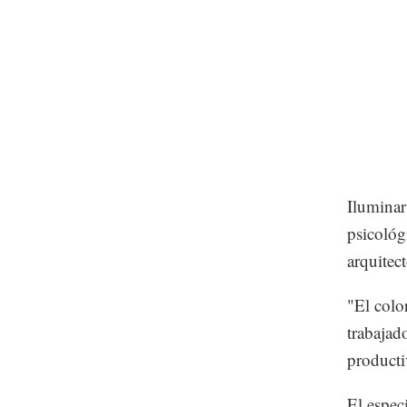
Iluminar
psicológ
arquitec
"El colo
trabajad
producti
El especi