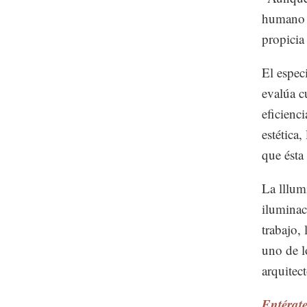
humano y
propicia
El espec
evalúa c
eficienc
estética
que ésta
La lllum
iluminaci
trabajo, 
uno de l
arquitec
Entérat