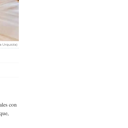
ia Urquiola)
ales con
que,