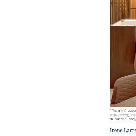
"Para mí, todos
es que tenga al
durante el pro
Irene Larr