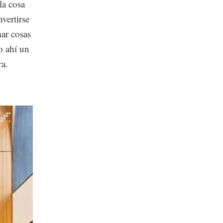
la cosa
vertirse
mar cosas
o ahí un
ra.