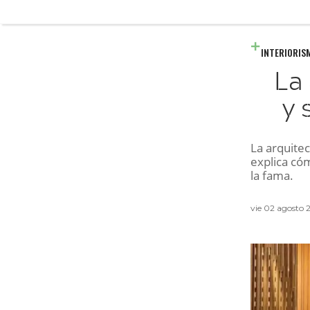
INTERIORIS
La 
y 
La arquite
explica cóm
la fama.
vie 02 agosto