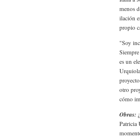
menos de
ilación 
propio ca
"Soy inc
Siempre 
es un el
Urquiola
proyecto
otro pro
cómo ima
Obras:
¿
Patricia
momento.