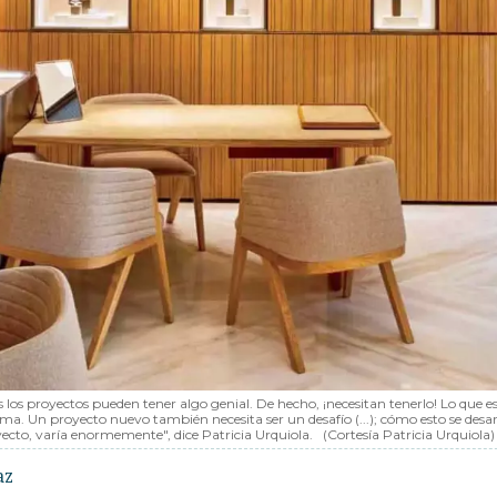
 los proyectos pueden tener algo genial. De hecho, ¡necesitan tenerlo! Lo que es
ma. Un proyecto nuevo también necesita ser un desafío (...); cómo esto se desar
yecto, varía enormemente", dice Patricia Urquiola.
(Cortesía Patricia Urquiola)
az