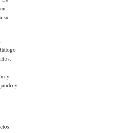
nen
a su
.
diálogo
años,
ión y
ajando y
etos