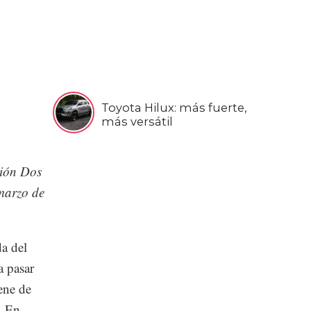
Toyota Hilux: más fuerte,
más versátil
ción Dos
 marzo de
da del
a pasar
iene de
. En