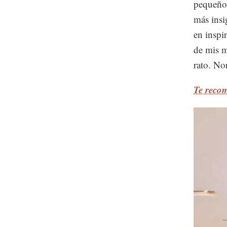
pequeños
más insi
en inspi
de mis m
rato. No
Te recom