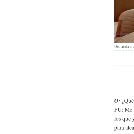
Urquiola tr
O:
¿Qué 
PU: Me g
los que 
para alc