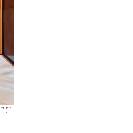
 crucial
rolla