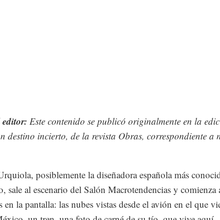
 editor:
Este contenido se publicó originalmente en la edi
n destino incierto, de la revista Obras, correspondiente a
 Urquiola, posiblemente la diseñadora española más conoci
 sale al escenario del Salón Macrotendencias y comienza 
 en la pantalla: las nubes vistas desde el avión en el que v
 México, un tren, una foto de carné de su tío, que vive aquí..