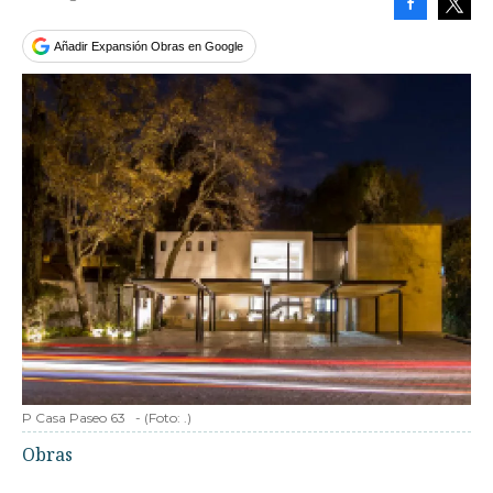
Facebook
Tweet
Añadir Expansión Obras en Google
P Casa Paseo 63
-
(Foto:
.
)
Obras