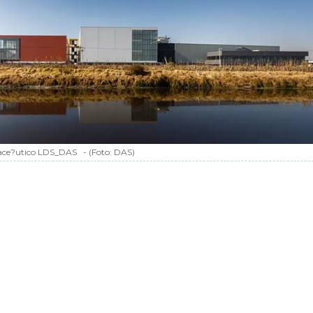
ce?utico LDS_DAS
-
(Foto:
DAS
)