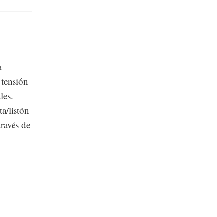
a
tensión
les.
/listón
avés de