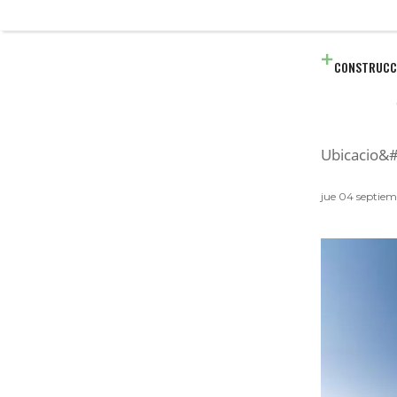
CONSTRUCC
Ubicacio&
jue 04 septie