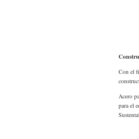
Constru
Con el f
construc
Acero pa
para el 
Sustenta