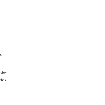
s
 obra
rios.