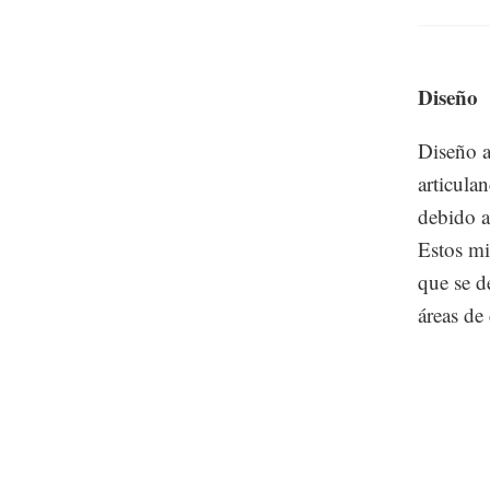
Diseño
Diseño a
articula
debido a
Estos mi
que se d
áreas d