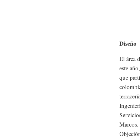
Diseño
El área 
este año
que part
colombia
terracer
Ingenieri
Servicio
Marcos. 
Objeció