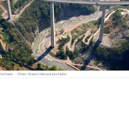
portada
-
(Foto:
Nuevo Necaxa portada
)