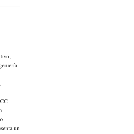
utivo,
eniería
,
 FCC
n
No
esenta un