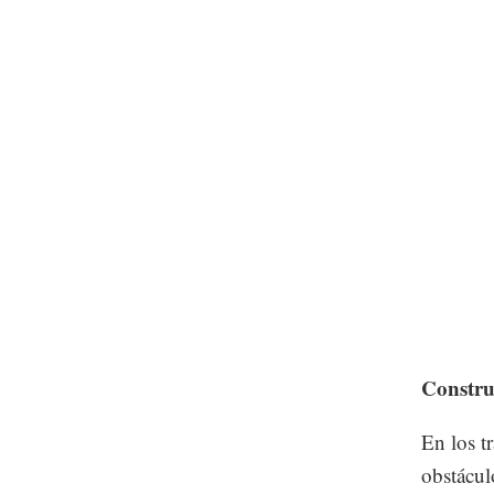
Constru
En los t
obstácul