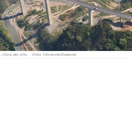
r_Obra_del_Año
-
(Foto:
Obrasweb/Especial
)