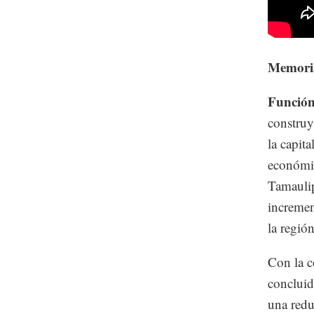
Memoria
Función
construy
la capit
económic
Tamaulip
incremen
la región
Con la 
concluid
una redu