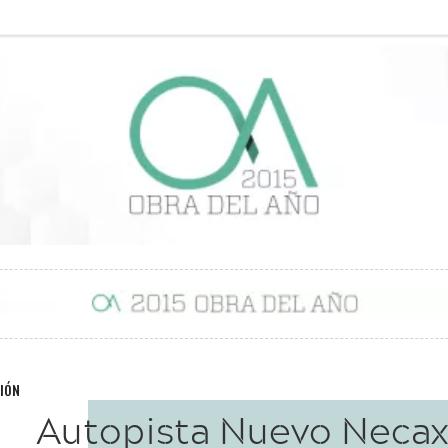
IÓN
Autopista Nuevo Necax