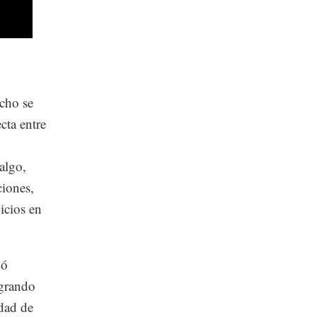
cho se
cta entre
algo,
ciones,
icios en
dó
ogrando
udad de