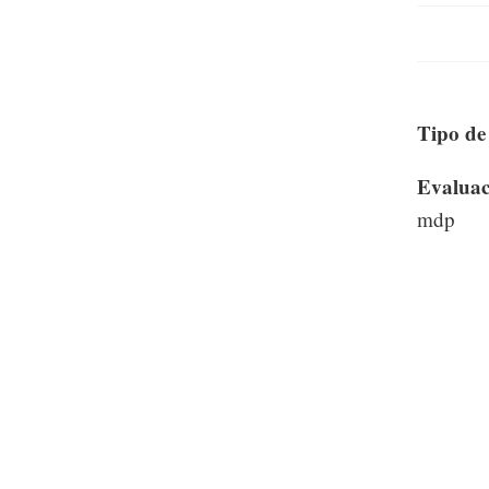
Tipo de
Evaluaci
mdp