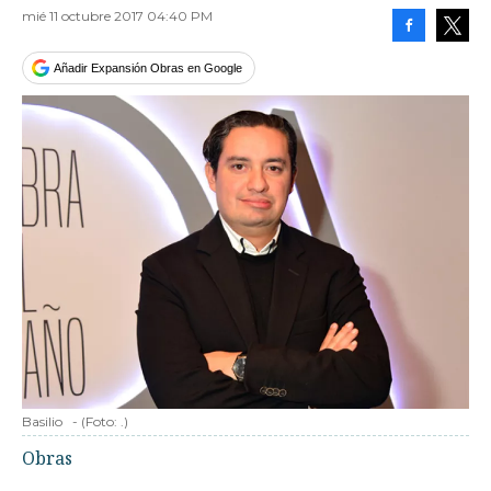
mié 11 octubre 2017 04:40 PM
Facebook
Tweet
Añadir Expansión Obras en Google
Basilio
-
(Foto:
.
)
Obras