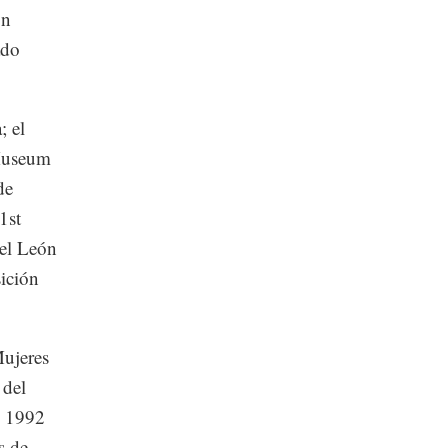
on
ado
; el
 Museum
de
1st
el León
ición
Mujeres
 del
n 1992
s de