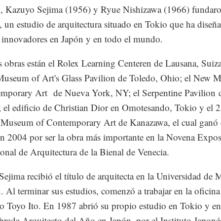
, Kazuyo Sejima (1956) y Ryue Nishizawa (1966) fundar
n estudio de arquitectura situado en Tokio que ha diseñ
s innovadores en Japón y en todo el mundo.
s obras están el Rolex Learning Centeren de Lausana, Suiza
Museum of Art's Glass Pavilion de Toledo, Ohio; el New
mporary Art de Nueva York, NY; el Serpentine Pavilion 
 el edificio de Christian Dior en Omotesando, Tokio y el 2
 Museum of Contemporary Art de Kanazawa, el cual ganó 
n 2004 por ser la obra más importante en la Novena Expos
ional de Arquitectura de la Bienal de Venecia.
ejima recibió el título de arquitecta en la Universidad de 
. Al terminar sus estudios, comenzó a trabajar en la oficina
to Toyo Ito. En 1987 abrió su propio estudio en Tokio y e
rada Arquitecto del Año en Japón, por el Instituto Japoné