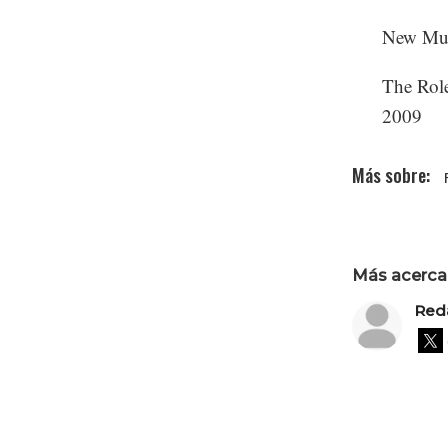
New Mus
The Role
2009
Más acerca 
Red