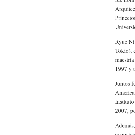
Arquitec
Princeto
Universi
Ryue Nis
Tokio), 
maestría
1997 y t
Juntos f
American
Institut
2007, po
Además, 
exposici