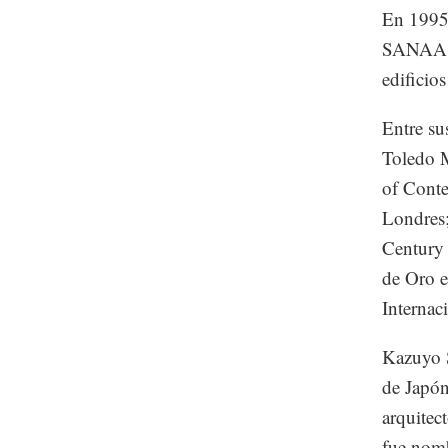
En 1995
SANAA, u
edificio
Entre su
Toledo 
of Conte
Londres;
Century
de Oro e
Internac
Kazuyo S
de Japón
arquitec
fue nomb