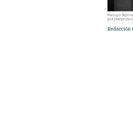
Kazuyo Sejima
pritzkerprize.
Redacción 