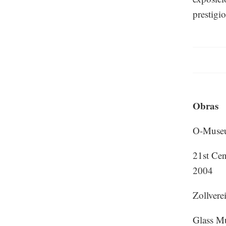
prestigio
Obras
O-Museu
21st Ce
2004
Zollver
Glass M