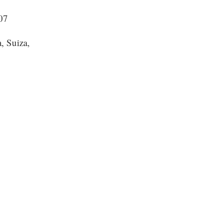
07
, Suiza,