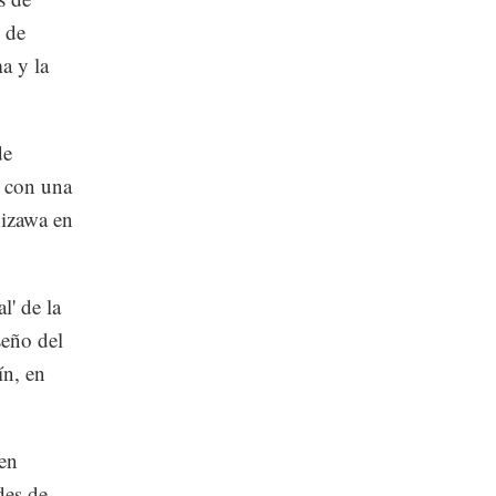
 de
a y la
de
 con una
hizawa en
' de la
eño del
ín, en
en
des de