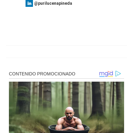
@purilucenapineda