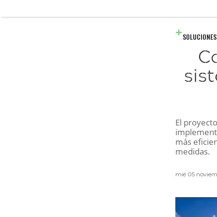
SOLUCIONES
Co
sis
El proyecto
implementa
más eficien
medidas.
mié 05 noviem