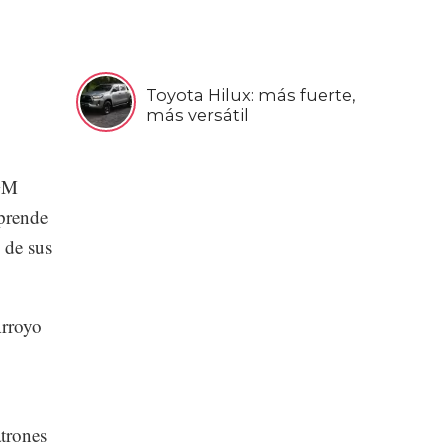
Toyota Hilux: más fuerte,
más versátil
MGM
prende
 de sus
Arroyo
atrones