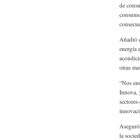
de consu
consumos
consecue
Añadió q
energía 
acondici
otras me
“Nos en
Innova, 
sectores
innovac
Aseguró 
la socie