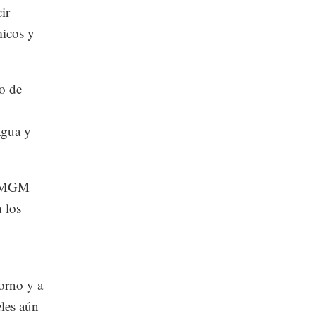
ir
micos y
io de
agua y
o MGM
 los
orno y a
eles aún