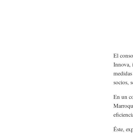
El cons
Innova, 
medidas 
socios, 
En un co
Marroquí
eficienci
Éste, ex