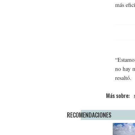
más efic
“Estamos
no hay m
resaltó.
RECOMENDACIONES