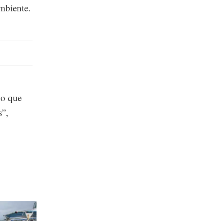
mbiente.
no que
s”,