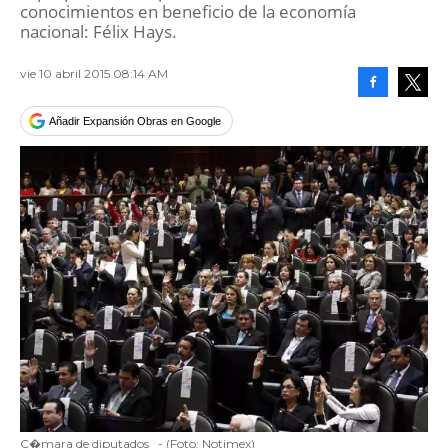
conocimientos en beneficio de la economía
nacional: Félix Hays.
vie 10 abril 2015 08:14 AM
Facebook
Tweet
Añadir Expansión Obras en Google
C�mara de diputados
-
(Foto:
Notimex
)