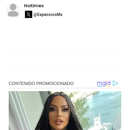
Notimex
@ExpansionMx