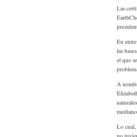
Las cert
EarthChe
presiden
En entre
las base
el que s
problemá
A nombre
Elizabet
naturale
mediano 
Lo cual,
no tuvie