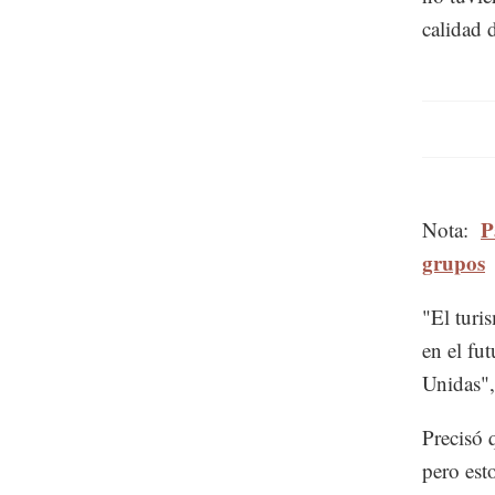
calidad 
P
Nota:
grupos
"El turi
en el fu
Unidas",
Precisó q
pero est