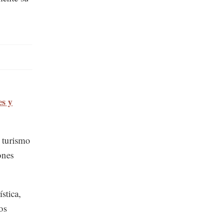
es y
l turismo
ones
stica,
os