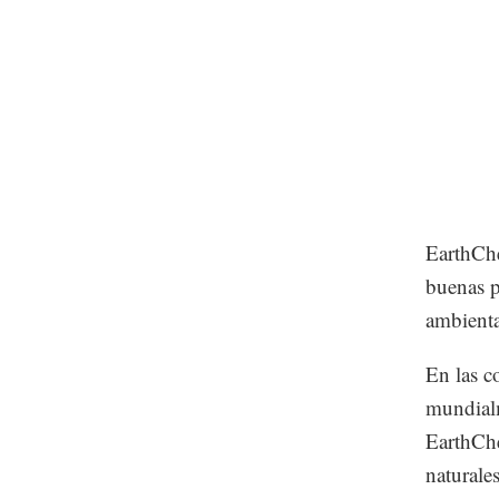
EarthChe
buenas p
ambienta
En las c
mundialm
EarthChe
naturales