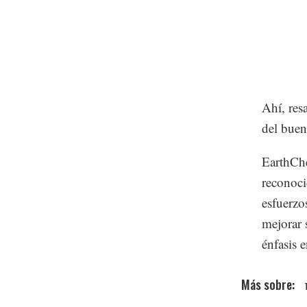
Ahí, res
del buen
EarthChe
reconoci
esfuerzo
mejorar 
énfasis 