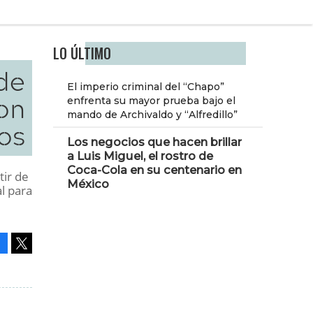
LO ÚLTIMO
de
El imperio criminal del “Chapo”
on
enfrenta su mayor prueba bajo el
mando de Archivaldo y “Alfredillo”
os
Los negocios que hacen brillar
a Luis Miguel, el rostro de
Coca-Cola en su centenario en
tir de
México
al para
Facebook
Tweet