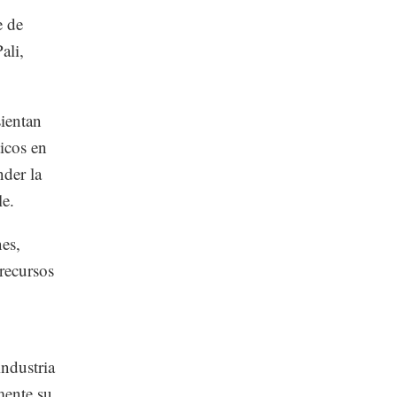
e de
ali,
sientan
ticos en
nder la
le.
es,
recursos
industria
mente su