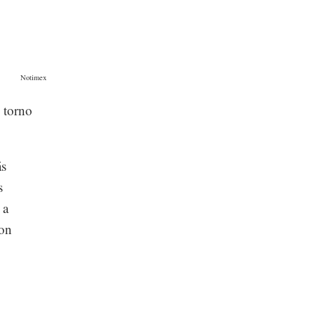
Notimex
n torno
ás
s
 a
con