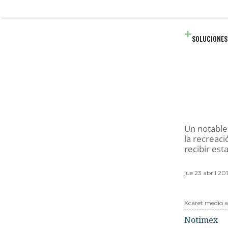
SOLUCIONES
Un notable
la recreaci
recibir esta
jue 23 abril 2
Xcaret medio 
Notimex