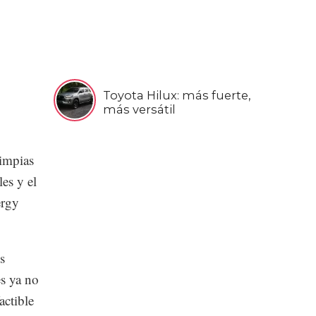
Toyota Hilux: más fuerte,
más versátil
limpias
les y el
ergy
s
es ya no
actible