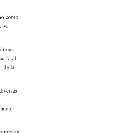
, no como
y se
formas
iarlo al
r de la
diversas
manera
 punto en