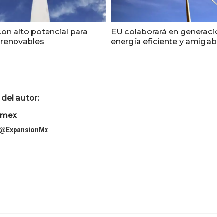
con alto potencial para
EU colaborará en generaci
 renovables
energía eficiente y amigab
del autor:
imex
@ExpansionMx