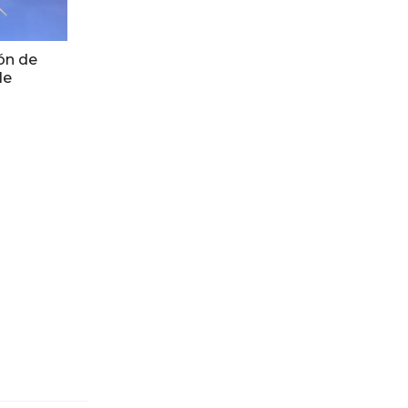
ón de
le