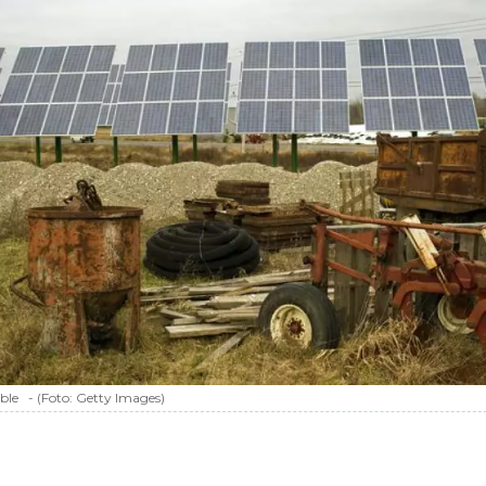
ble
-
(Foto:
Getty Images
)