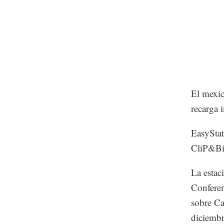
El mexic
recarga i
EasyStat
CliP&Bik
La estaci
Conferen
sobre Ca
diciembr