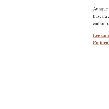
Aunque e
buscará 
carbono
Lee tam
Fu
turo