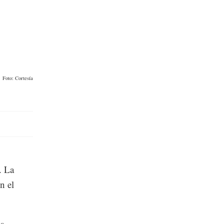
Foto: Cortesía
. La
n el
os