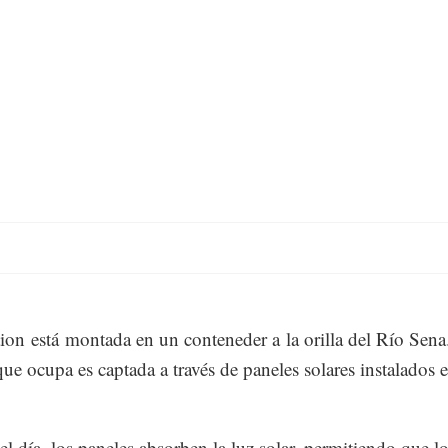
ion está montada en un conteneder a la orilla del Río Sena
que ocupa es captada a través de paneles solares instalados e
el día, los paneles absorben la luz solar, permitiendo que l