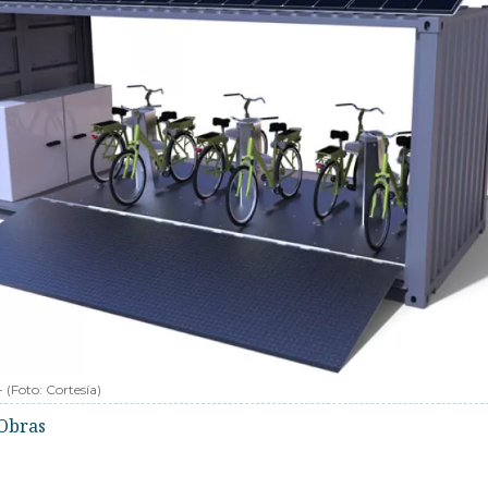
-
(Foto:
Cortesía
)
Obras