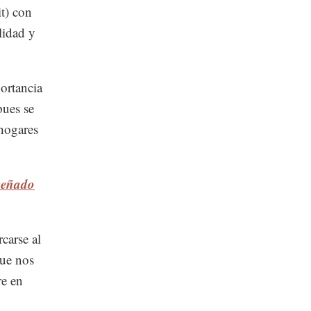
t) con
lidad y
portancia
pues se
 hogares
señado
rcarse al
que nos
re en