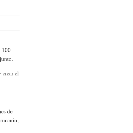
s 100
junto.
 crear el
nes de
trucción,