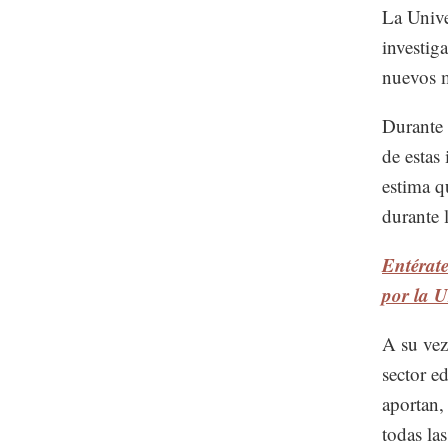
La Unive
investig
nuevos m
Durante 
de estas 
estima q
durante 
Entérat
por la
A su vez
sector e
aportan,
todas las