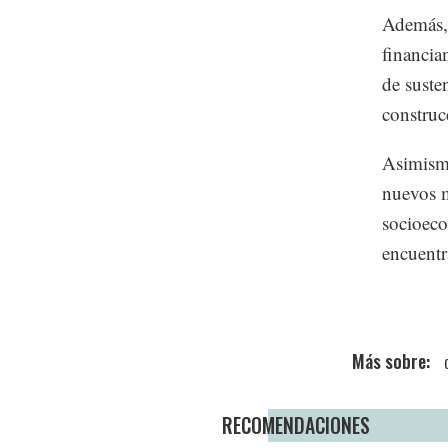
Además, 
financia
de suste
construc
Asimismo
nuevos m
socioeco
encuentr
RECOMENDACIONES