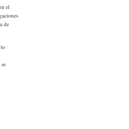
en el
igaciones
ca de
rio
 se