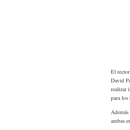
El recto
David Pe
realizar 
para los 
Además d
ambas en