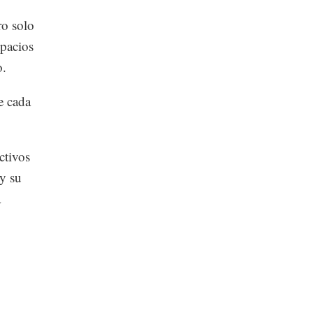
ro solo
spacios
o.
e cada
ctivos
 y su
a