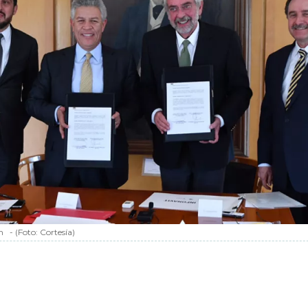
m
-
(Foto:
Cortesía
)