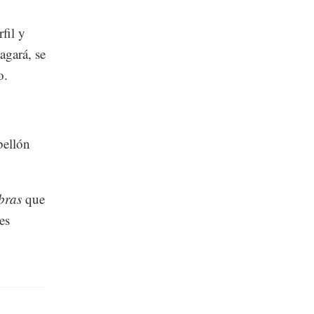
fil y
agará, se
o.
bellón
bras
que
es