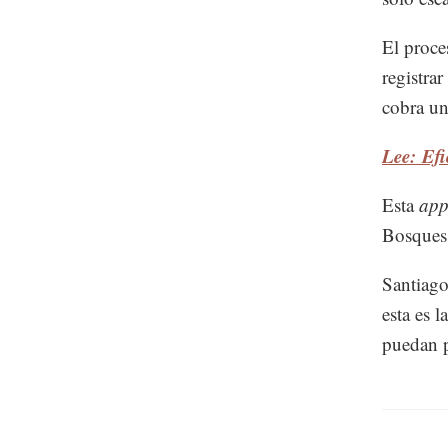
El proces
registrar
cobra un
Lee: Efi
Esta
ap
Bosques
Santiago
esta es l
puedan p