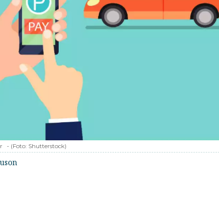
r
-
(Foto:
Shutterstock
)
guson