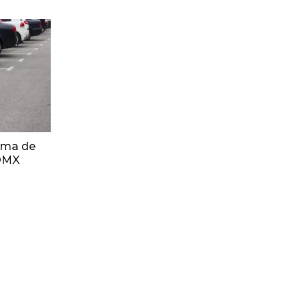
orma de
CDMX