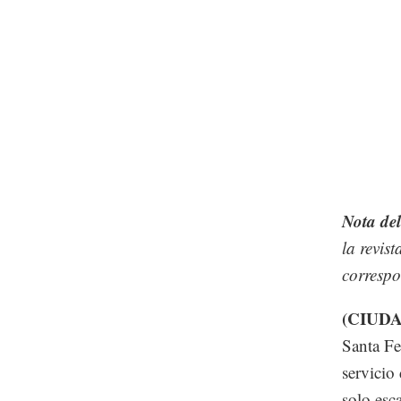
Nota del
la revist
correspo
(CIUD
Santa Fe
servicio
solo esca