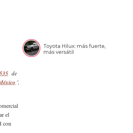
Toyota Hilux: más fuerte,
más versátil
 535
de
 México
',
omercial
r el
d con