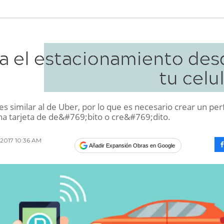
a el estacionamiento des
tu celu
es similar al de Uber, por lo que es necesario crear un perf
una tarjeta de de&#769;bito o cre&#769;dito.
 2017 10:36 AM
Añadir Expansión Obras en Google