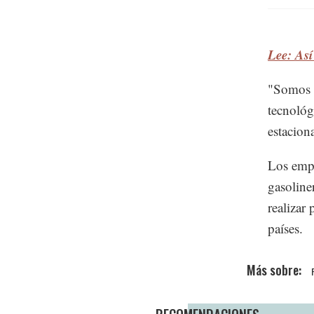
Lee: As
"Somos l
tecnoló
estacion
Los empr
gasoline
realizar
países.