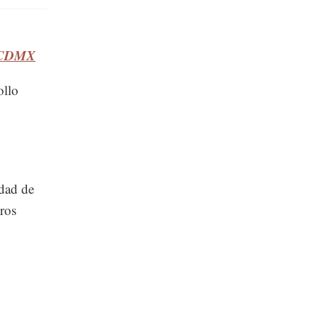
 #CDMX
ollo
idad de
tros