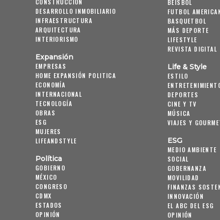
CONSTRUCCIÓN
BEISBOL
DESARROLLO INMOBILIARIO
FUTBOL AMERICA
INFRAESTRUCTURA
BASQUETBOL
ARQUITECTURA
MÁS DEPORTE
INTERIORISMO
LIFESTYLE
REVISTA DIGITAL
Expansión
EMPRESAS
Life & Style
HOME EXPANSIÓN POLITICA
ESTILO
ECONOMÍA
ENTRETENIMIENT
INTERNACIONAL
DEPORTES
TECNOLOGÍA
CINE Y TV
OBRAS
MÚSICA
ESG
VIAJES Y GOURME
MUJERES
ESG
LIFEANDSTYLE
MEDIO AMBIENTE
Política
SOCIAL
GOBIERNO
GOBERNANZA
MÉXICO
MOVILIDAD
CONGRESO
FINANZAS SOSTE
CDMX
INNOVACIÓN
ESTADOS
EL ABC DEL ESG
OPINIÓN
OPINIÓN