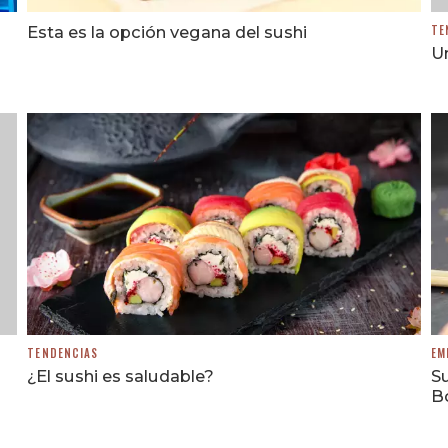
Esta es la opción vegana del sushi
TE
Un
TENDENCIAS
EM
¿El sushi es saludable?
Su
B