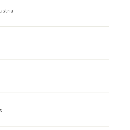
strial
s