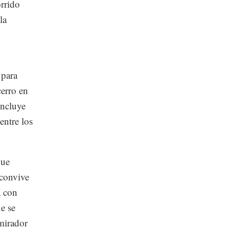
orrido
la
 para
cerro en
incluye
entre los
que
 convive
a con
e se
mirador