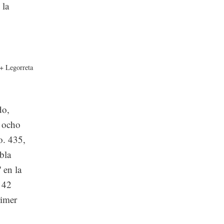
 la
 + Legorreta
do,
s ocho
. 435,
bla
 en la
 42
rimer