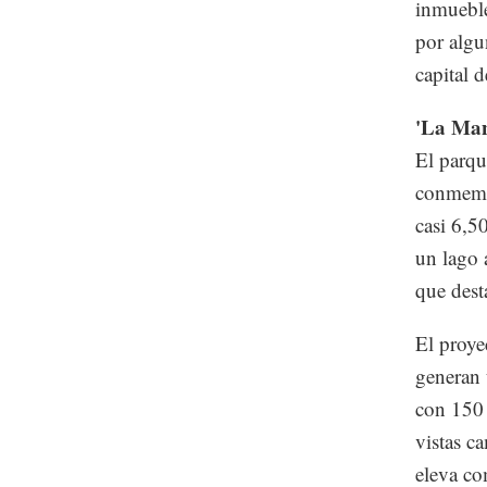
inmueble
por algu
capital 
'La Man
El parq
conmemor
casi 6,5
un lago a
que dest
El proye
generan 
con 150 
vistas c
eleva co