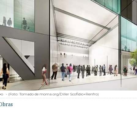
�o
-
(Foto:
Tomado de moma.org/Diller Scofidio+Renfro
)
Obras