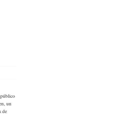
 público
en, un
s de