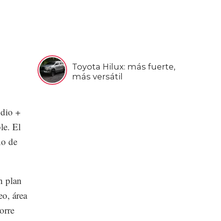
Toyota Hilux: más fuerte,
más versátil
dio +
le. El
no de
n plan
eo, área
orre