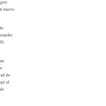
tiguo
un nuevo
de
esuelto
 D.
 en
or
dad de
que el
 de