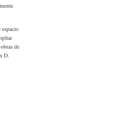
amente
 espacio
mpliar
 obras de
nn D.