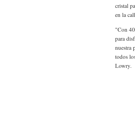
cristal 
en la ca
"Con 40
para dis
nuestra 
todos lo
Lowry.