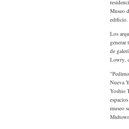
residenc
Museo de
edificio.
Los arqu
generar 
de galer
Lowry, di
"Pedimo
Nueva Yo
Yoshio T
espacios
museo se
Midtown