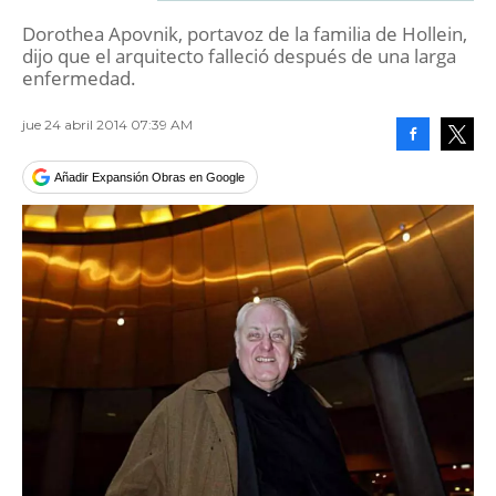
Dorothea Apovnik, portavoz de la familia de Hollein,
dijo que el arquitecto falleció después de una larga
enfermedad.
jue 24 abril 2014 07:39 AM
Facebook
Tweet
Añadir Expansión Obras en Google