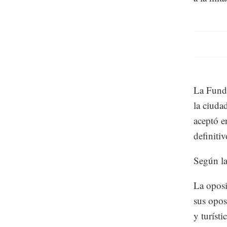
La Funda
la ciuda
aceptó e
definitiv
Según la
La oposi
sus opos
y turíst