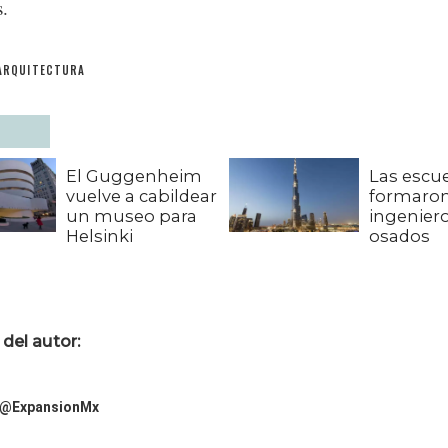
s.
ARQUITECTURA
El Guggenheim
Las escu
vuelve a cabildear
formaron
un museo para
ingenier
Helsinki
osados
del autor:
@ExpansionMx