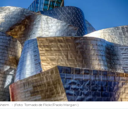
nheim
-
(Foto:
Tomado de Flickr/Paolo Margari
)