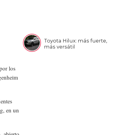
Toyota Hilux: más fuerte,
más versátil
por los
ggenheim
dentes
ng, en un
 abierto