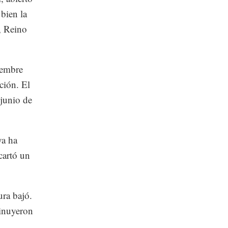
 bien la
, Reino
iembre
ción. El
 junio de
ya ha
cartó un
ura bajó.
minuyeron