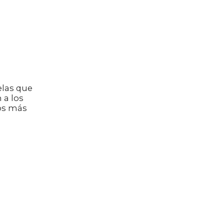
elas que
 a los
os más