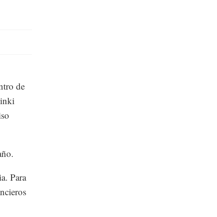
ntro de
inki
iso
año.
a. Para
ancieros