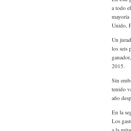
a todo e
mayoría 
Unido, F
Un jurad
los seis
ganador,
2015.
Sin emba
tenido v
año desp
En la se
Los gast
a la mita