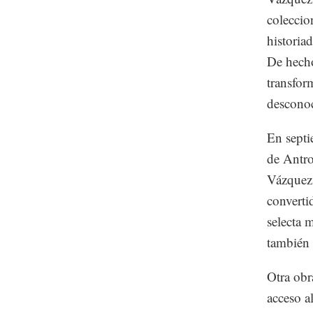
coleccio
historia
De hecho
transfor
desconoc
En septi
de Antro
Vázquez 
converti
selecta 
también 
Otra obr
acceso a