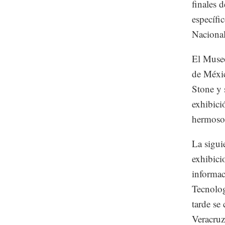
finales 
específic
Nacional
El Museo
de Méxic
Stone y 
exhibici
hermosos
La sigui
exhibici
informac
Tecnolog
tarde se
Veracruz