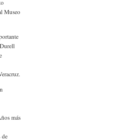
to
 al Museo
portante
Durell
e
Veracruz.
on
 Años más
 de