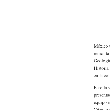
México t
remonta 
Geología
Historia
en la co
Pero la 
presenta
equipo i
Vázquez.