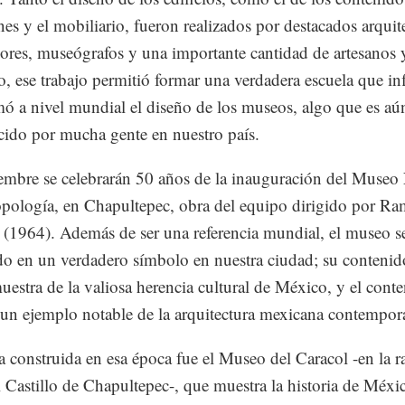
nes y el mobiliario, fueron realizados por destacados arquit
dores, museógrafos y una importante cantidad de artesanos y 
, ese trabajo permitió formar una verdadera escuela que in
mó a nivel mundial el diseño de los museos, algo que es aú
ido por mucha gente en nuestro país.
embre se celebrarán 50 años de la inauguración del Museo
pología, en Chapultepec, obra del equipo dirigido por Ra
(1964). Además de ser una referencia mundial, el museo s
do en un verdadero símbolo en nuestra ciudad; su contenid
muestra de la valiosa herencia cultural de México, y el cont
un ejemplo notable de la arquitectura mexicana contempo
a construida en esa época fue el Museo del Caracol -en la 
l Castillo de Chapultepec-, que muestra la historia de Méxi