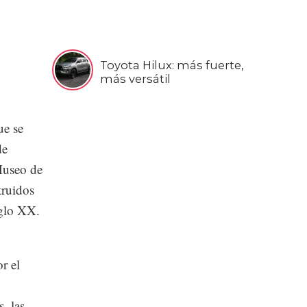
Toyota Hilux: más fuerte,
más versátil
ue se
de
 Museo de
truidos
siglo XX.
r el
, las