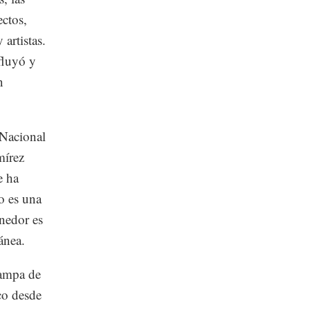
ectos,
artistas.
fluyó y
n
 Nacional
mírez
e ha
o es una
enedor es
ránea.
rampa de
co desde