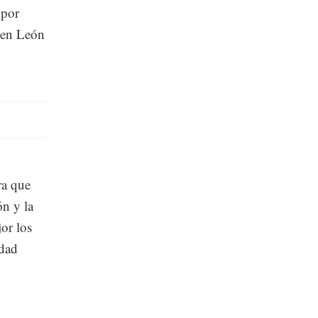
 por
, en León
ra que
ón y la
or los
udad