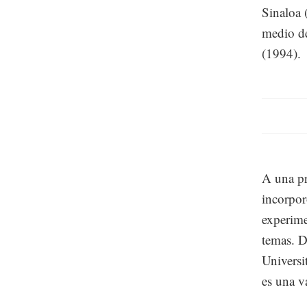
Sinaloa 
medio de
(1994).
A una pr
incorpor
experime
temas. D
Universi
es una v