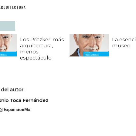
ARQUITECTURA
Los Pritzker: más
La esenci
arquitectura,
museo
menos
espectáculo
del autor:
onio Toca Fernández
@ExpansionMx