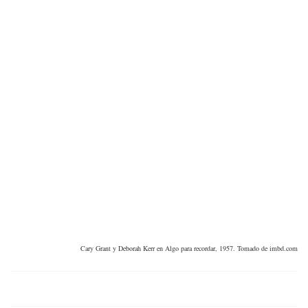
Cary Grant y Deborah Kerr en Algo para recordar, 1957. Tomado de imbd.com