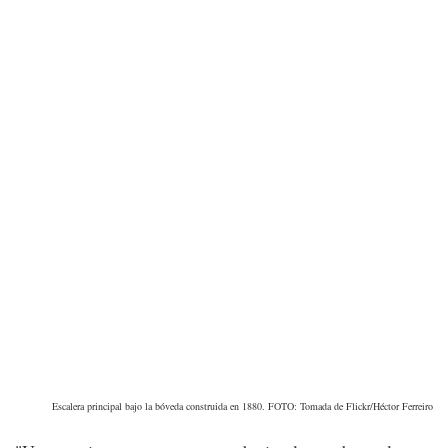
Escalera principal bajo la bóveda construida en 1880. FOTO: Tomada de Flickr/Héctor Ferreiro