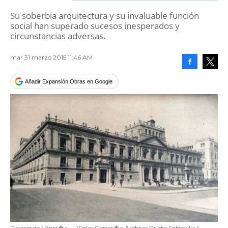
Su soberbia arquitectura y su invaluable función
social han superado sucesos inesperados y
circunstancias adversas.
mar 31 marzo 2015 11:46 AM
Facebook
Tweet
Añadir Expansión Obras en Google
Palacio de Miner�a
-
(Foto:
Cortes�a Archivo Prieto Soldevilla.
)