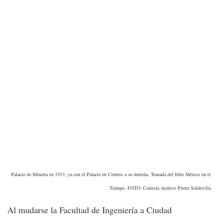
Palacio de Minería en 1913, ya con el Palacio de Correos a su derecha. Tomada del libro México en el
Tiempo. FOTO: Cortesía Archivo Prieto Soldevilla
Al mudarse la Facultad de Ingeniería a Ciudad