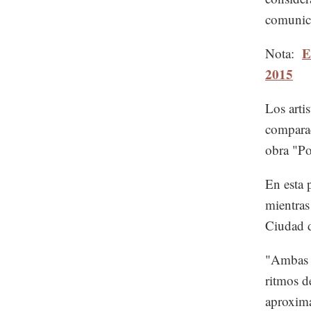
comunica
E
Nota:
2015
Los arti
comparac
obra "Po
En esta 
mientras
Ciudad 
"Ambas s
ritmos d
aproxima