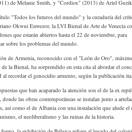
011) de Melanie Smith, y "Cordiox" (2013) de Ariel Guzik
título "Todos los futuros del mundo" y la curaduría del crít
eriano Okwui Enwezor, la LVI Bienal de Arte de Venecia c
lones que estarán abiertos hasta el 22 de noviembre, para
nar sobre los problemas del mundo.
llón de Armenia, reconocido con el "León de Oro", máxim
 de la Bienal, ha sorprendido en esta cita al abordar el con
d al recordar el genocidio armenio, según la publicación ita
opuestas que han acaparado la atención son el de la ex repú
a, donde las obras contemporáneas se instalan junto a artefa
os, así como el de Albania con una instalación que alude el 
nismo, el neoliberalismo y las ruinas de la historia.
 forma, la exhibición de Bélgica refiere al legado del colon