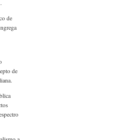
.
ico de
ongrega
o
cepto de
liana.
blica
ctos
espectro
ialismo a