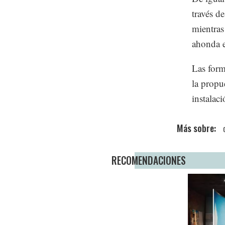
través d
mientras
ahonda en
Las form
la propu
instalac
RECOMENDACIONES