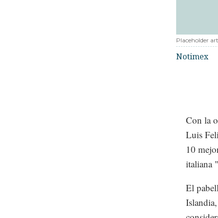
Placeholder art
Notimex
Con la o
Luis Fel
10 mejor
italiana
El pabel
Islandia
consider