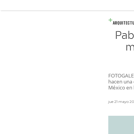
ARQUITECT
Pab
m
FOTOGALERÍ
hacen una 
México en 
jue 21 mayo 20