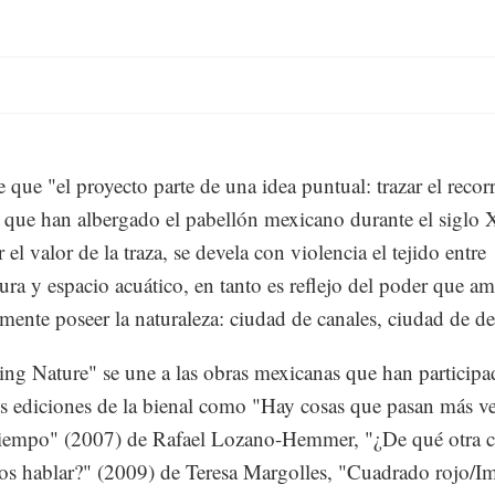
e que "el proyecto parte de una idea puntual: trazar el recor
s que han albergado el pabellón mexicano durante el siglo 
 el valor de la traza, se devela con violencia el tejido entre
tura y espacio acuático, en tanto es reflejo del poder que a
mente poseer la naturaleza: ciudad de canales, ciudad de d
ing Nature" se une a las obras mexicanas que han particip
es ediciones de la bienal como "Hay cosas que pasan más v
tiempo" (2007) de Rafael Lozano-Hemmer, "¿De qué otra 
s hablar?" (2009) de Teresa Margolles, "Cuadrado rojo/I