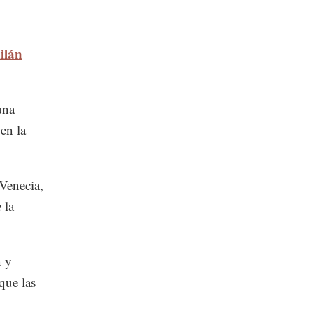
ilán
una
en la
 Venecia,
 la
n y
que las