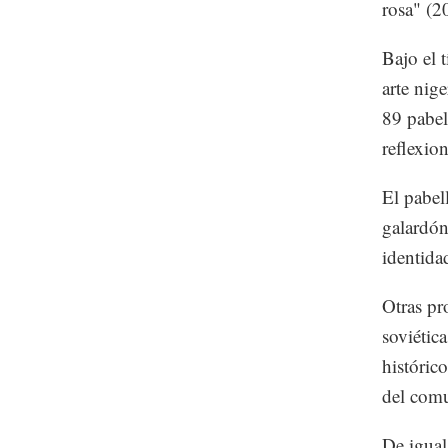
rosa" (2
Bajo el 
arte nig
89 pabel
reflexio
El pabe
galardón
identida
Otras pr
soviétic
históric
del comu
De igual