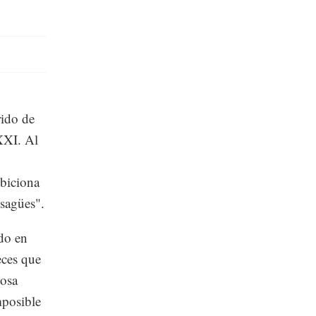
rido de
XXI. Al
mbiciona
esagües".
ado en
eces que
cosa
mposible