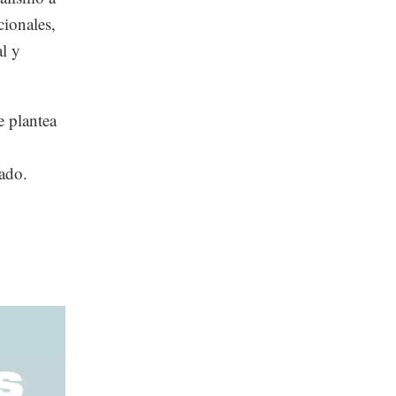
cionales,
l y
e plantea
sado.