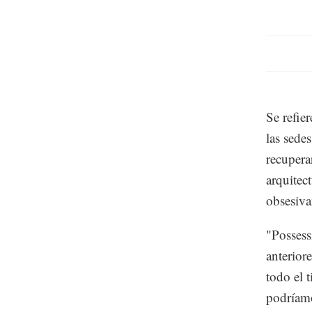
Se refier
las sede
recuperar
arquitec
obsesiva
"Possess
anterior
todo el 
podríamo