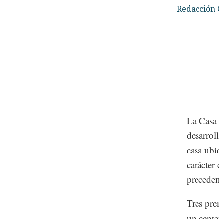
Redacción 
La Casa 
desarrol
casa ubi
carácter
preceden
Tres pre
un cente