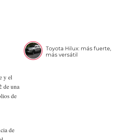
Toyota Hilux: más fuerte,
más versátil
e y el
2 de una
lios de
ncia de
el