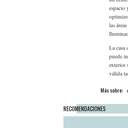
espacio 
optimizo
las área
Iluminac
La casa d
puede in
exterior
válida t
RECOMENDACIONES