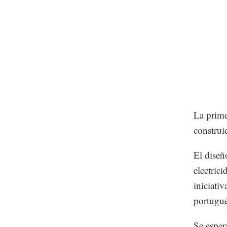
La prime
construi
El diseñ
electric
iniciati
portugué
Se esper