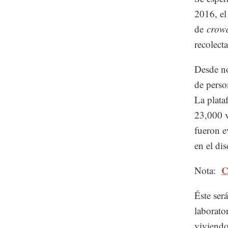
2016, el
de
crow
recolect
Desde no
de perso
La plata
23,000 v
fueron e
en el dis
C
Nota:
Éste ser
laborato
viviendo