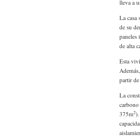
lleva a u
La casa 
de su de
paneles 
de alta c
Esta viv
Además, 
partir d
La cons
carbono 
2
375m
)
capacida
aislamie