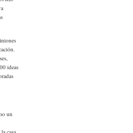
va
as
iniones
cación.
ses,
000 ideas
oradas
omo un
la casa,