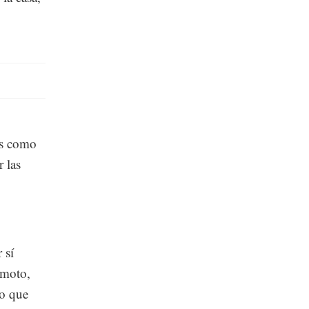
tes como
 las
 sí
emoto,
lo que