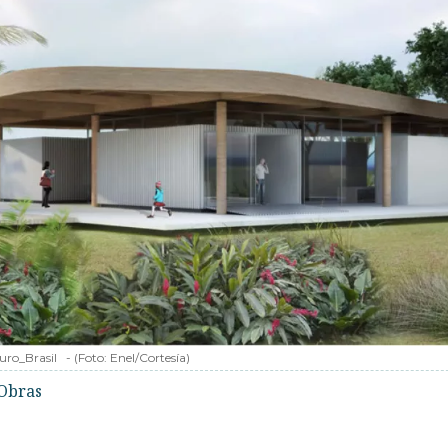
uro_Brasil
-
(Foto:
Enel/Cortesía
)
Obras