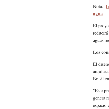
I
Nota:
agua
El proye
reducirá
aguas res
Los con
El diseñ
arquitec
Brasil e
"Este pr
genera m
espacio 