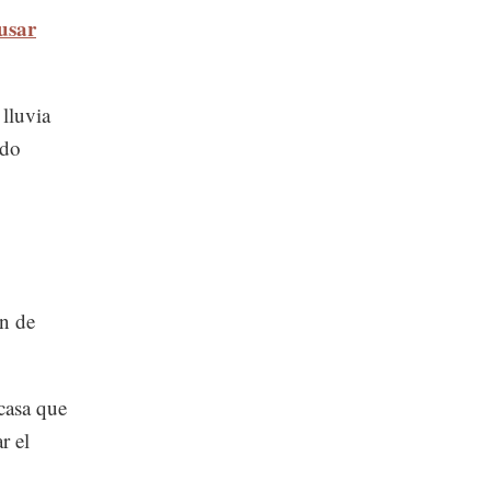
eusar
 lluvia
ndo
ón de
casa que
r el