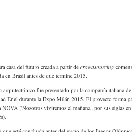
ra casa del futuro creada a partir de
crowdsourcing
comenza
da en Brasil antes de que termine 2015.
o arquitectónico fue presentado por la compañía italiana de
idad Enel durante la Expo Milán 2015. El proyecto forma pa
va NOVA ('Nosotros viviremos el mañana', por sus siglas en
s).
a que esté concluida antes del inicio de los Juegos Olímpic