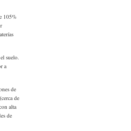
 de 105%
r
aterías
el suelo.
r a
ones de
(cerca de
con alta
des de