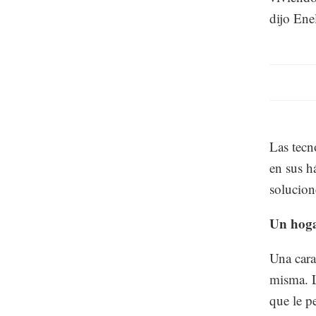
dijo Ene
Las tecn
en sus h
solucion
Un hog
Una cara
misma. L
que le p