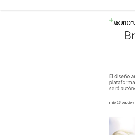
ARQUITECT
Br
El diseño a
plataforma
será autón
mié 23 septie