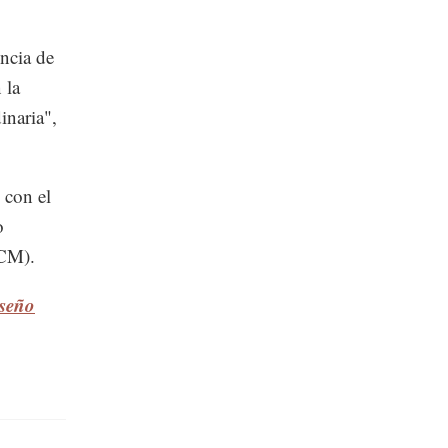
encia de
 la
inaria",
 con el
o
ICM).
iseño