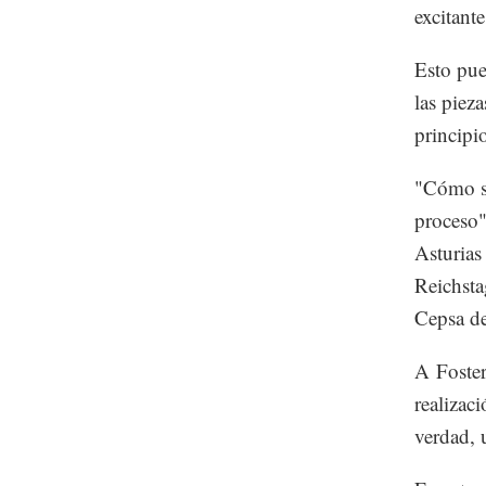
excitant
Esto pue
las pieza
principi
"Cómo se
proceso"
Asturias
Reichsta
Cepsa d
A Foster 
realizac
verdad, 