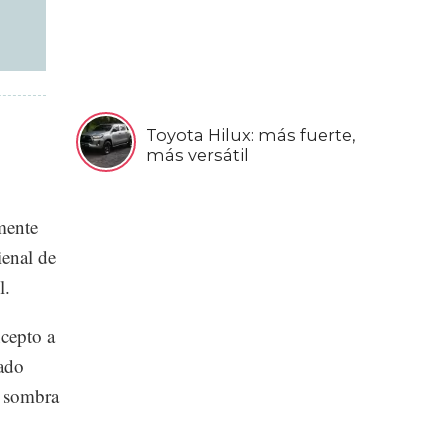
Toyota Hilux: más fuerte,
más versátil
mente
ienal de
l.
cepto a
sado
a sombra