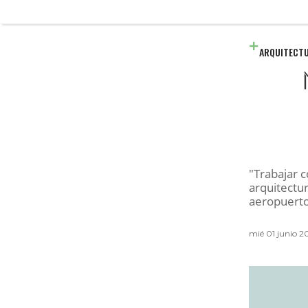
ARQUITECT
"Trabajar c
arquitectur
aeropuerto
mié 01 junio 