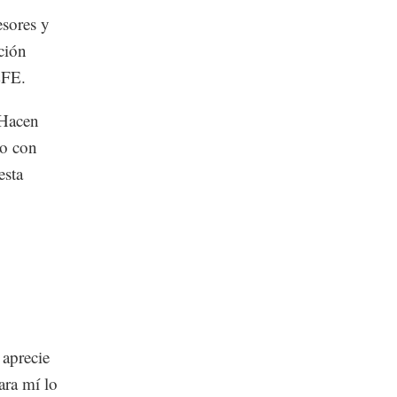
esores y
ación
EFE.
 Hacen
to con
esta
 aprecie
ara mí lo