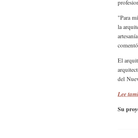
profesion
"Para mí,
la arquit
artesaní
comentó 
El arqui
arquitec
del Nue
Lee tamb
Su proye