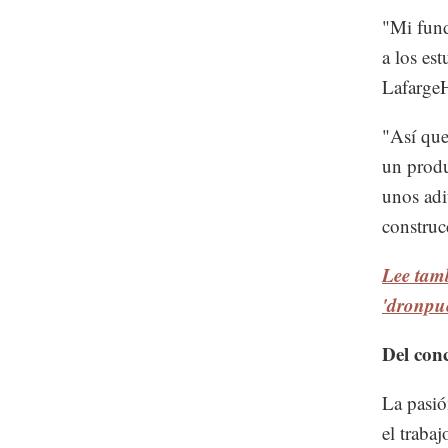
"Mi fund
a los es
LafargeH
"Así que
un produ
unos adi
construc
Lee tam
'dronpue
Del conc
La pasió
el traba