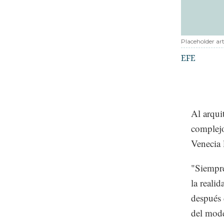
Placeholder art
EFE
Al arqui
complejo
Venecia 
"Siempre
la reali
después 
del mode