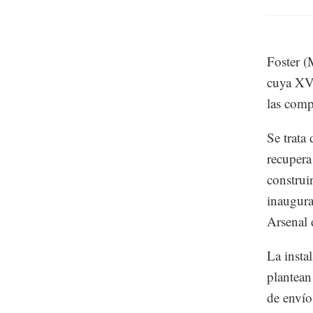
Foster (
cuya XV 
las comp
Se trata
recupera
construi
inaugura
Arsenal 
La insta
plantean 
de envío