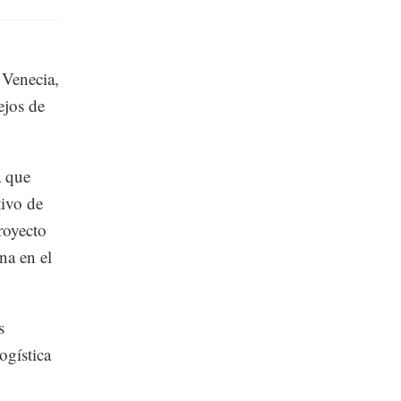
 Venecia,
ejos de
a que
tivo de
royecto
na en el
s
ogística