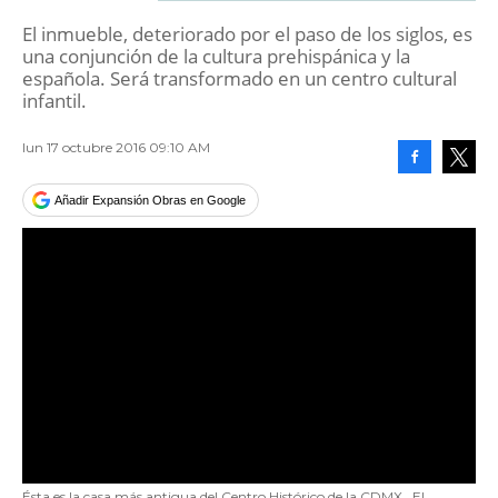
El inmueble, deteriorado por el paso de los siglos, es
una conjunción de la cultura prehispánica y la
española. Será transformado en un centro cultural
infantil.
lun 17 octubre 2016 09:10 AM
Facebook
Tweet
Añadir Expansión Obras en Google
Ésta es la casa más antigua del Centro Histórico de la CDMX
El