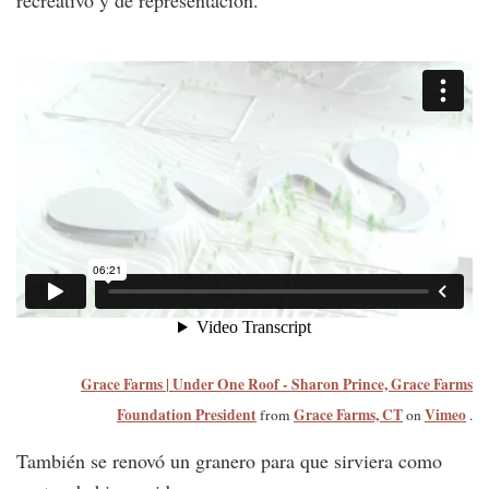
recreativo y de representación.
Grace Farms | Under One Roof - Sharon Prince, Grace Farms
Foundation President
Grace Farms, CT
Vimeo
from
on
.
También se renovó un granero para que sirviera como