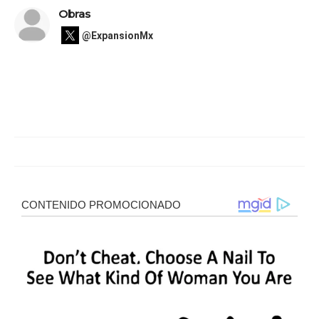
Obras
@ExpansionMx