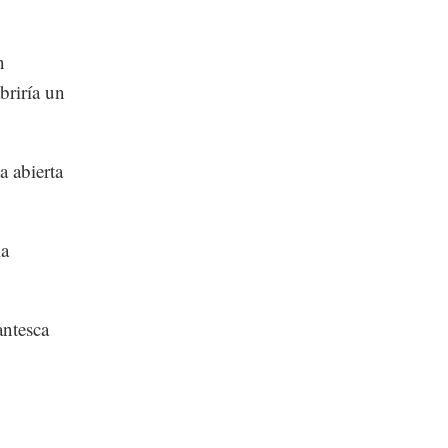
n
briría un
 abierta
la
antesca