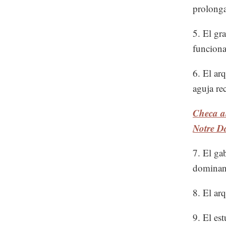
prolonga
5. El gr
funciona
6. El ar
aguja rec
Checa al
Notre D
7. El ga
dominand
8. El ar
9. El es