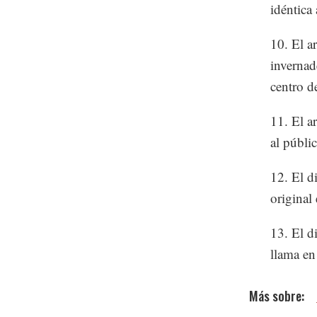
idéntica 
10. El a
invernad
centro d
11. El a
al públi
12. El d
original
13. El d
llama en