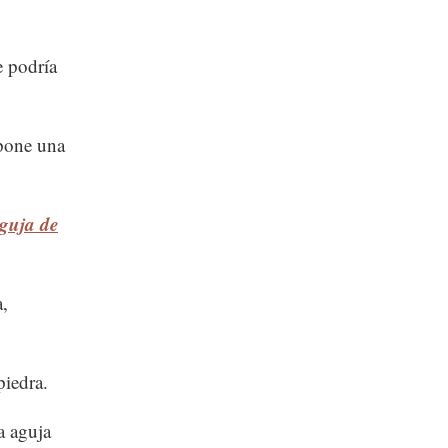
e podría
opone una
aguja de
a,
piedra.
a aguja