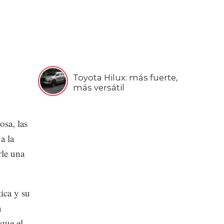
Toyota Hilux: más fuerte,
más versátil
sa, las
a la
rle una
ica y su
a
que el