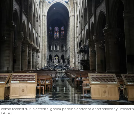
 cómo reconstruir la catedral gótica parisina enfrenta a "ortodoxos" y "moderni
 / AFP)