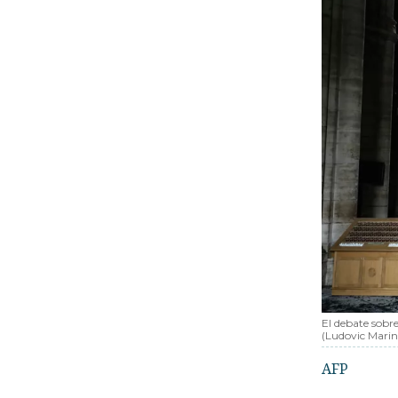
El debate sobre
(Ludovic Marin
AFP