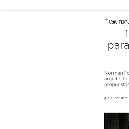
ARQUITECT
para
Norman Fos
arquitecto 
propuestas
jue 10 octubre