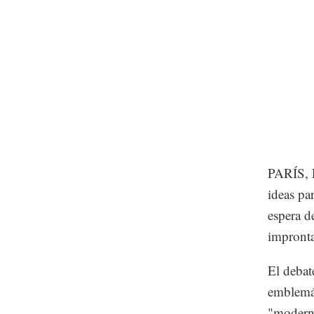
PARÍS, F
ideas par
espera de
impront
El debat
emblemát
"moderni