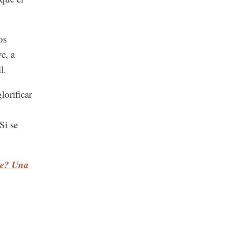
os
e, a
l.
lorificar
Si se
me? Una