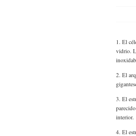
1. El cé
vidrio. 
inoxidab
2. El ar
gigantesc
3. El es
parecido
interior.
4. El es