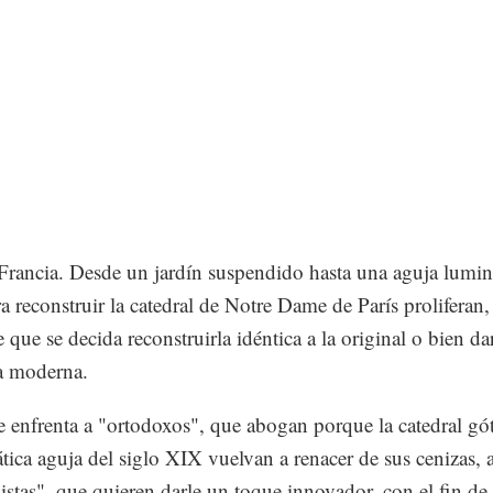
rancia. Desde un jardín suspendido hasta una aguja lumino
a reconstruir la catedral de Notre Dame de París proliferan, 
 que se decida reconstruirla idéntica a la original o bien da
a moderna.
e enfrenta a "ortodoxos", que abogan porque la catedral gót
ica aguja del siglo XIX vuelvan a renacer de sus cenizas, 
stas", que quieren darle un toque innovador, con el fin de 