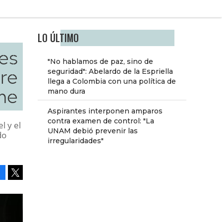
LO ÚLTIMO
es
"No hablamos de paz, sino de
re
seguridad": Abelardo de la Espriella
llega a Colombia con una política de
me
mano dura
Aspirantes interponen amparos
contra examen de control: "La
l y el
UNAM debió prevenir las
do
irregularidades"
Facebook
Tweet