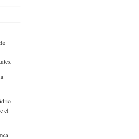
 de
ntes.
na
idrio
e el
anca