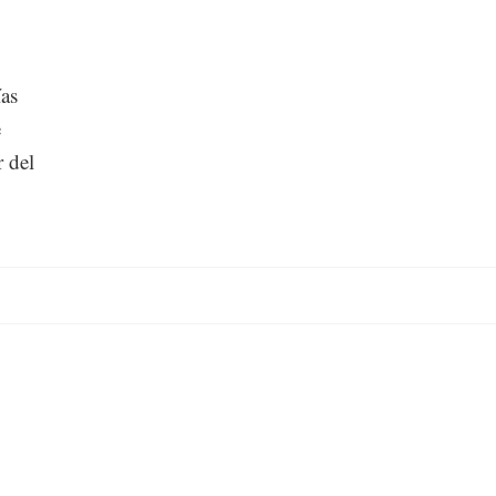
ías
e
r del