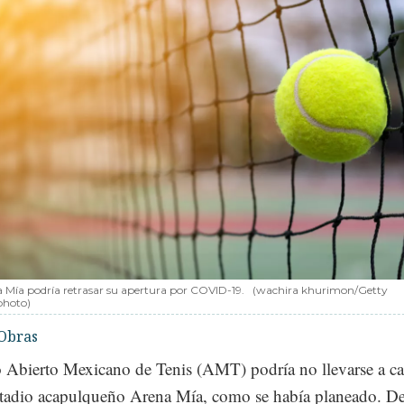
a Mía podría retrasar su apertura por COVID-19.
(wachira khurimon/Getty
photo)
Obras
 Abierto Mexicano de Tenis (AMT) podría no llevarse a c
stadio acapulqueño Arena Mía, como se había planeado. D