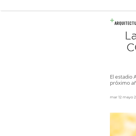
ARQUITECT
La
C
El estadio 
próximo año
mar 12 mayo 