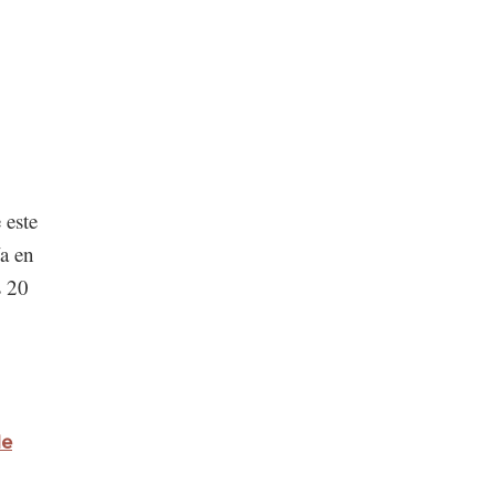
 este
ía en
s 20
de