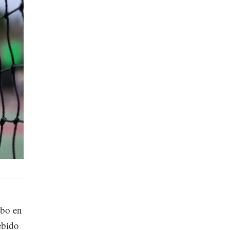
abo en
ebido