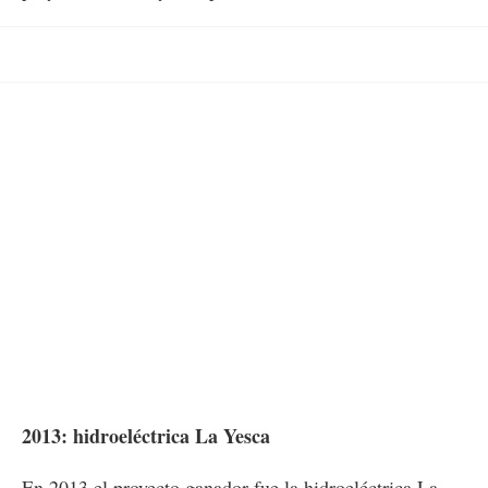
2013: hidroeléctrica La Yesca
En 2013 el proyecto ganador fue la hidroeléctrica La