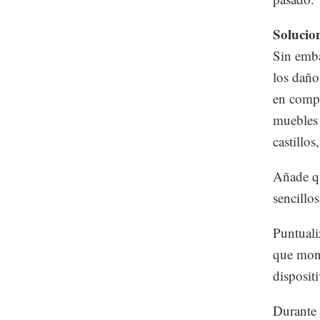
Solucio
Sin emba
los daño
en compa
muebles 
castillos
Añade qu
sencillo
Puntuali
que monit
disposit
Durante 