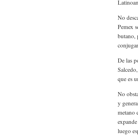
Latinoam
No desca
Pemex se
butano, 
conjugars
De las p
Salcedo,
que es u
No obsta
y genera
metano e
expande 
luego es