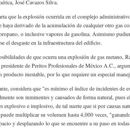
érica, José Cavazos Silva.
rta que la explosión ocurrida en el complejo administrativ
 haya derivado de la acumulación de cualquier otro gas c
propano, o inclusive vapores de gasolina. Asimismo pudie
e el desgaste en la infraestructura del edificio.
osibilidades de que ocurra una explosión de gas metano, R
 presidente de Peritos Profesionales de México A.C., argu
n producto inestable, por lo que requiere un especial manej
nte, considera que "es mínimo el índice de incidentes de es
lmente son inminentes y causados de forma natural, pues e
s explosivo e implosivo, de tal suerte que si por causas nat
puede multiplicar su volumen hasta 4,000 veces, "ganand
pacio y desplazando lo que se encuentre a su paso en todas