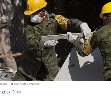
ros5
-
(Foto:
Getty Images
)
ríguez Cura