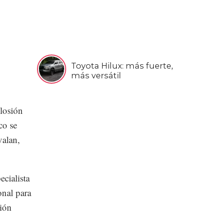
Toyota Hilux: más fuerte,
más versátil
losión
co se
valan,
ecialista
onal para
ción