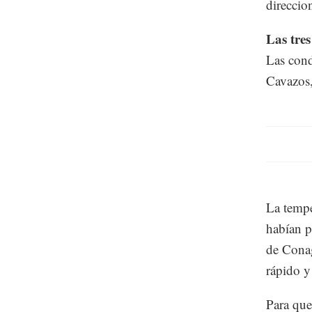
direccio
Las tre
Las cond
Cavazos,
La tempe
habían pr
de Conag
rápido y
Para que