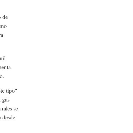
o de
omo
ra
aúl
menta
o.
te tipo"
l gas
urales se
o desde