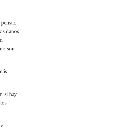
 pensar,
mos daños
an
omo son
 más
n si hay
stos
de