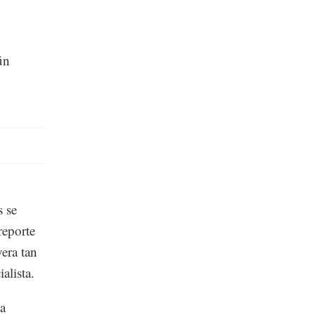
ún
s se
reporte
era tan
alista.
na