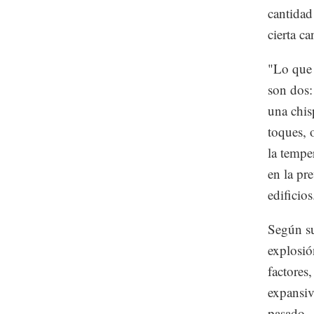
cantidad
cierta c
"Lo que 
son dos:
una chis
toques, 
la tempe
en la pr
edificios
Según su
explosión
factores
expansiv
pasado.