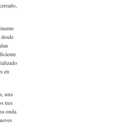
cerrado,
almente
r desde
 dan
ficiente
cializado
es en
s, una
s tres
una onda
jueves