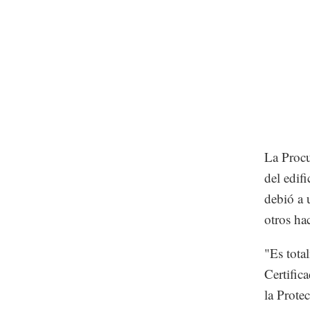
La Procu
del edif
debió a 
otros ha
"Es total
Certific
la Prote