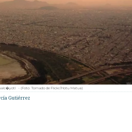
ualc�yotl
-
(Foto:
Tomado de Flickr/Hotu Matua
)
rcía Gutiérrez