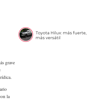
Toyota Hilux: más fuerte,
más versátil
ás grave
e
rídica.
ario
con la