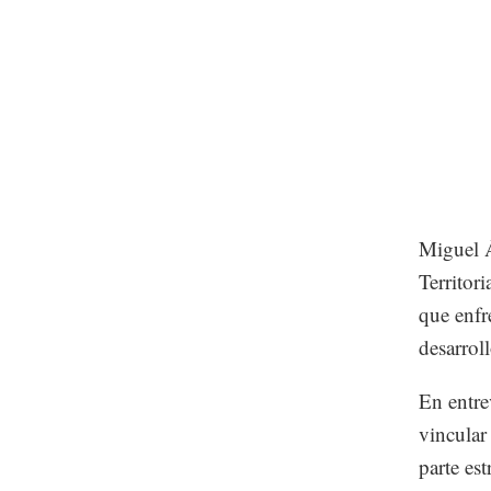
Miguel 
Territor
que enfr
desarrol
En entre
vincular
parte es