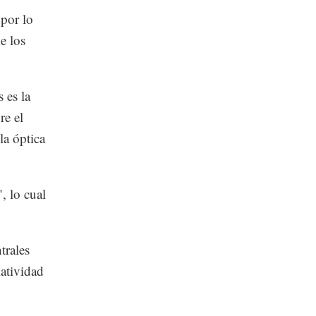
 por lo
e los
 es la
re el
la óptica
, lo cual
trales
matividad