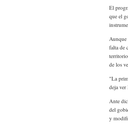
El progr
que el g
instrume
Aunque é
falta de 
territori
de los ve
"La prim
deja ver
Ante dic
del gobi
y modifi