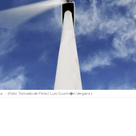
ca
-
(Foto:
Tomado de Flickr/ Luis Guzm�n Vergara
)