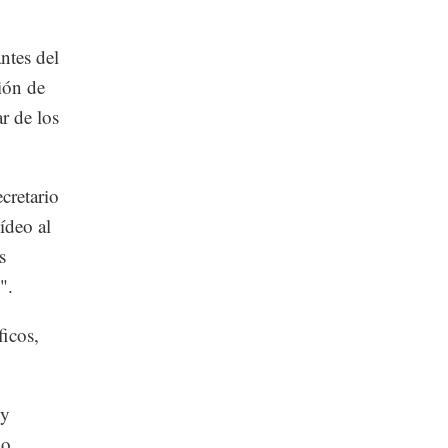
ntes del
ión de
r de los
cretario
ídeo al
s
".
ficos,
 y
mo