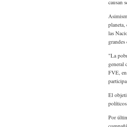
causan s
Asimismo
planeta,
las Naci
grandes 
"La pobr
general 
FVE, en 
particip
El objet
político
Por últi
compañía