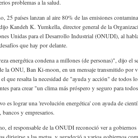
erios problemas a la salud.
, 25 países lanzan al aire 80% de las emisiones contamina
 dijo Kandeh K. Yumkella, director general de la Organizac
ones Unidas para el Desarrollo Industrial (ONUDI), al habla
desafíos que hay por delante.
eza energética condena a millones (de personas)", dijo el se
de la ONU, Ban Ki-moon, en un mensaje transmitido por v
el que resalta la necesidad de "ayuda y acción" de todos lo
antes para crear "un clima más próspero y seguro para todos
ivo es lograr una 'revolución energética' con ayuda de cientí
s, bancos y empresarios.
mo, el responsable de la ONUDI reconoció ver a gobiernos
s dirigirse a las metas, y agradeció a varios gobiernos co