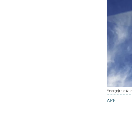
Energ�a e�li
AFP