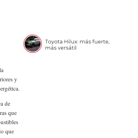
Toyota Hilux: más fuerte,
más versátil
la
riores y
ergética.
ca de
tras que
ustibles
 lo que