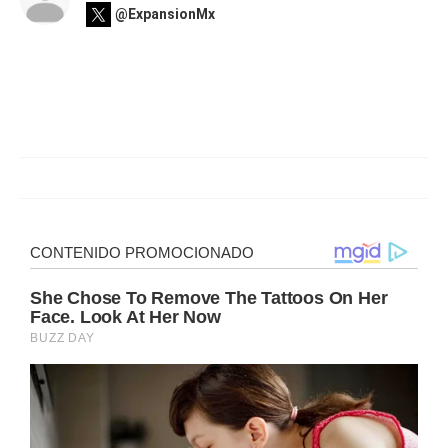
@ExpansionMx