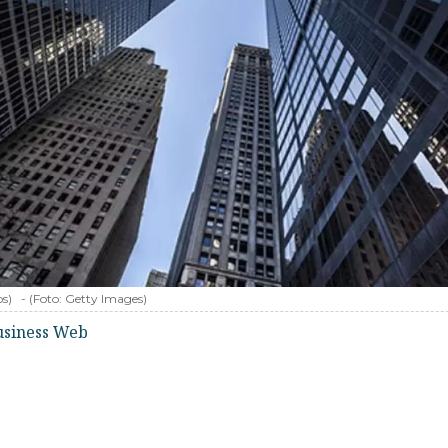
os)
-
(Foto:
Getty Images
)
usiness Web