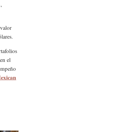
,
valor
lares.
tafolios
en el
sempeño
exican