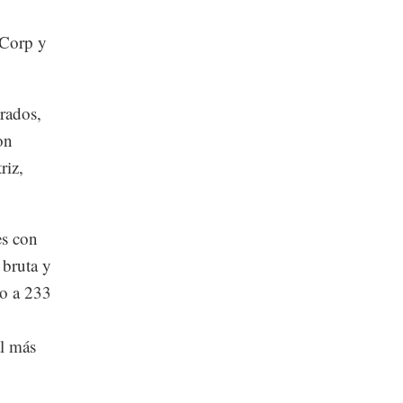
 Corp y
rados,
on
riz,
es con
 bruta y
io a 233
al más