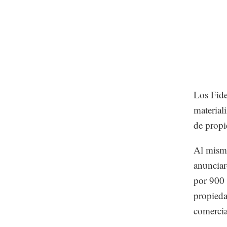
Los Fide
material
de propi
Al mism
anunciar
por 900 
propieda
comercia