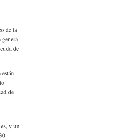
co de la
e genera
deuda de
e están
to
dad de
nes, y un
330