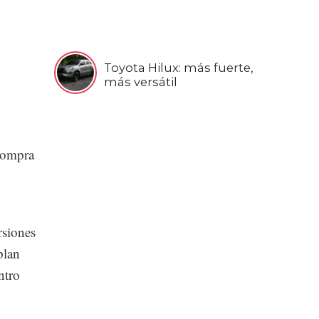
Toyota Hilux: más fuerte,
más versátil
 compra
rsiones
plan
ntro