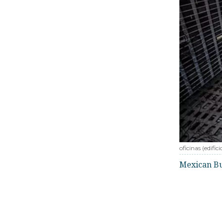
oficinas (edifici
Mexican B