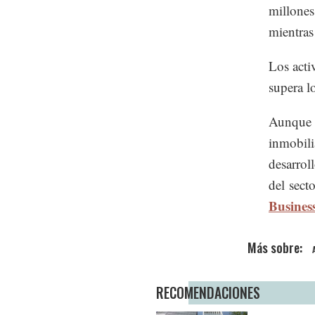
millones
mientras
Los acti
supera l
Aunque l
inmobili
desarrol
del sect
Busines
RECOMENDACIONES