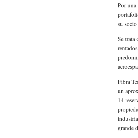
Por una 
portafol
su socio
Se trata
rentados
predomin
aeroespa
Fibra Te
un aprox
14 reser
propieda
industria
grande d