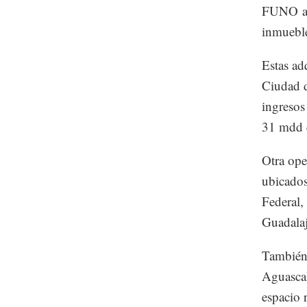
FUNO anu
inmueble
Estas ad
Ciudad d
ingreso
31 mdd q
Otra ope
ubicados
Federal,
Guadalaj
También 
Aguascal
espacio 