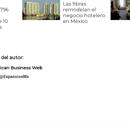
Las fibras
,796
remodelan el
a
negocio hotelero
 10
en México
s
del autor:
ican Business Web
@ExpansionMx