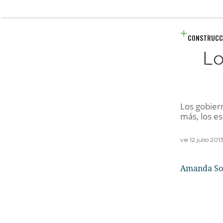
CONSTRUCC
Lo
Los gobier
más, los e
vie 12 julio 20
Amanda Sol