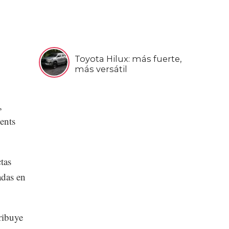
Toyota Hilux: más fuerte,
más versátil
,
ents
tas
adas en
ribuye