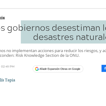
IÓN
s gobiernos desestiman l
desastres natural
nos no implementan acciones para reducir los riesgos, y a
sconden: Risk Knowledge Section de la ONU.
13 02:49 PM
Añadir Expansión Obras en Google
ís Tapia