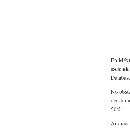
En Méxic
asciende
Databa
No obsta
ocasiona
50%".
Andrew M