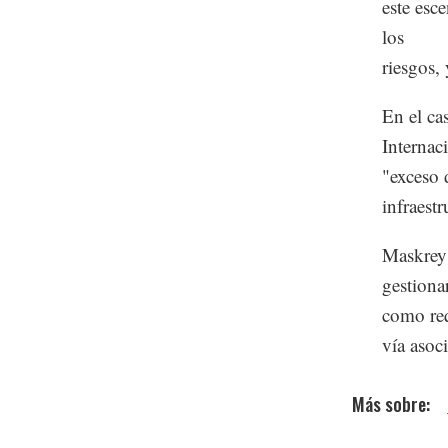
este esc
los
riesgos,
En el ca
Internac
"exceso 
infraestr
Maskrey 
gestiona
como req
vía asoc