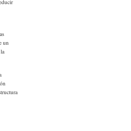
educir
as
e un
 la
a
ión
structura