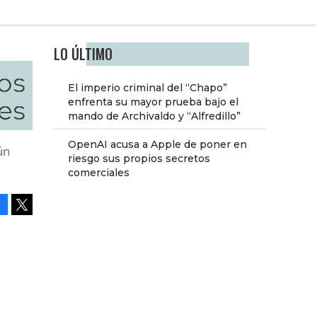
LO ÚLTIMO
os
El imperio criminal del “Chapo”
es
enfrenta su mayor prueba bajo el
mando de Archivaldo y “Alfredillo”
OpenAI acusa a Apple de poner en
ún
riesgo sus propios secretos
comerciales
Facebook
Tweet