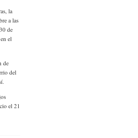
as, la
bre a las
 30 de
 en el
n de
rio del
í.
jos
cio el 21