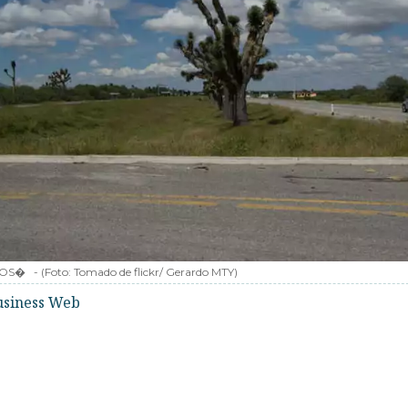
TOS�
-
(Foto:
Tomado de flickr/ Gerardo MTY
)
usiness Web