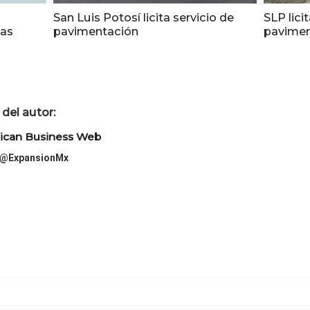
San Luis Potosí licita servicio de
SLP lici
eas
pavimentación
pavimen
del autor:
ican Business Web
@ExpansionMx