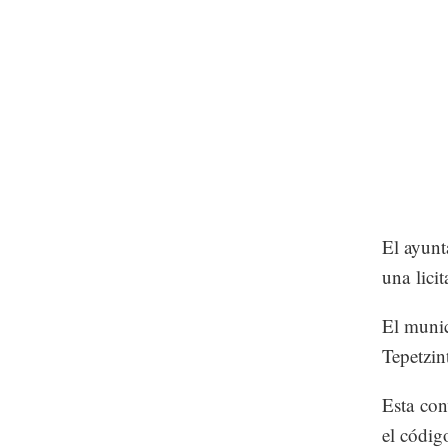
El ayunt
una licit
El munic
Tepetzint
Esta co
el códig