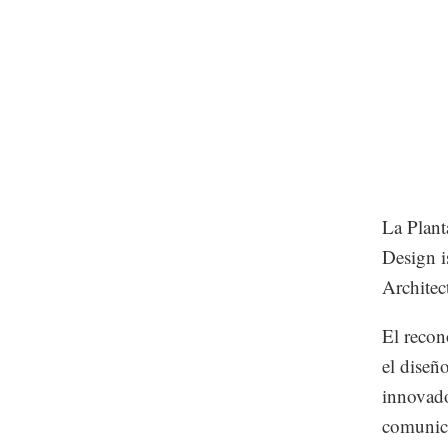
La Plant
Design i
Architec
El recon
el diseñ
innovado
comunic