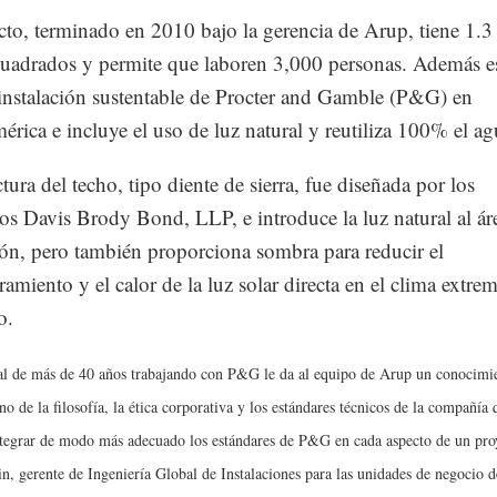
cto, terminado en 2010 bajo la gerencia de Arup, tiene 1.3
cuadrados y permite que laboren 3,000 personas. Además es
instalación sustentable de Procter and Gamble (P&G) en
érica e incluye el uso de luz natural y reutiliza 100% el ag
tura del techo, tipo diente de sierra, fue diseñada por los
tos Davis Brody Bond, LLP, e introduce la luz natural al ár
ión, pero también proporciona sombra para reducir el
amiento y el calor de la luz solar directa en el clima extre
o.
al de más de 40 años trabajando con P&G le da al equipo de Arup un conocimi
o de la filosofía, la ética corporativa y los estándares técnicos de la compañía 
tegrar de modo más adecuado los estándares de P&G en cada aspecto de un proy
, gerente de Ingeniería Global de Instalaciones para las unidades de negocio de