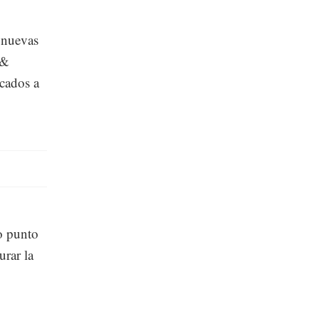
s nuevas
 &
icados a
o punto
urar la