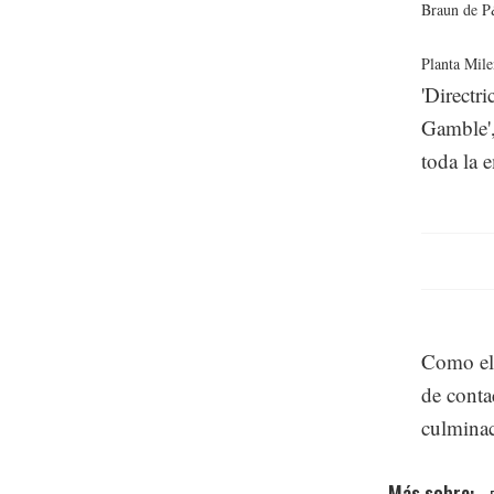
Braun de 
Planta Mile
'Directr
Gamble',
toda la 
Como el 
de contac
culminac