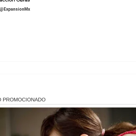
@ExpansionMx