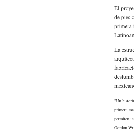
El proye
de pies 
primera 
Latinoam
La estruc
arquitec
fabricac
deslumbr
mexican
"Un histori
primera man
permiten in
Gordon Wrin