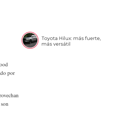
Toyota Hilux: más fuerte,
más versátil
Good
ado por
provechan
 son