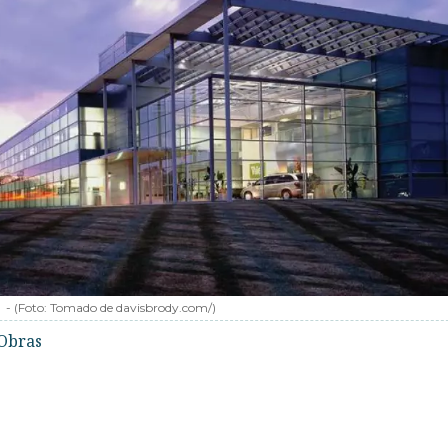
-
(Foto:
Tomado de davisbrody.com/
)
Obras