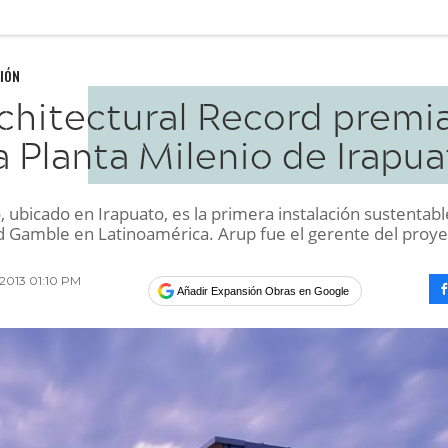
IÓN
chitectural Record premia
a Planta Milenio de Irapu
, ubicado en Irapuato, es la primera instalación sustentab
d Gamble en Latinoamérica. Arup fue el gerente del proye
 2013 01:10 PM
Añadir Expansión Obras en Google