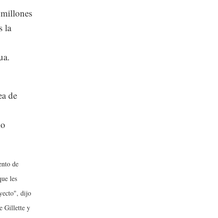
 millones
 la
ua.
ea de
mo
ento de
que les
ecto", dijo
 Gillette y