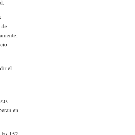
l.
s
o de
damente;
ecio
dir el
 sus
operan en
e las 152