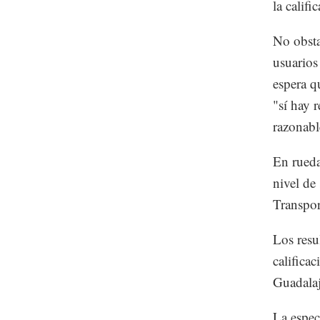
la calif
No obsta
usuarios
espera q
"sí hay 
razonabl
En rueda
nivel de
Transpor
Los resu
califica
Guadalaj
La espec