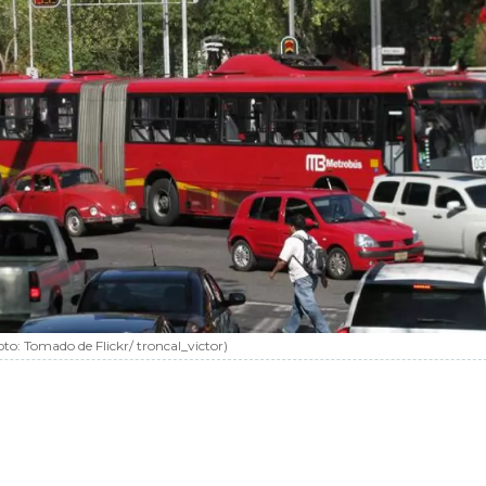
oto:
Tomado de Flickr/ troncal_victor
)