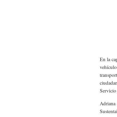
En la ca
vehículo
transpor
ciudadan
Servicio
Adriana 
Sustenta