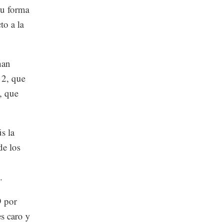
su forma
to a la
han
 2, que
, que
s la
de los
.
9 por
es caro y