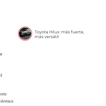
Toyota Hilux: más fuerte,
más versátil
ar
s
el
orte
 destaca