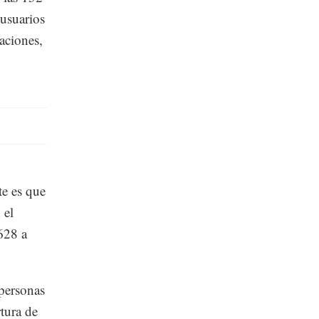
 usuarios
aciones,
te es que
 el
628 a
 personas
tura de