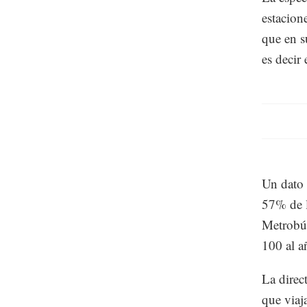
estacion
que en s
es decir
Un dato 
57% de l
Metrobús
100 al a
La direc
que viaj