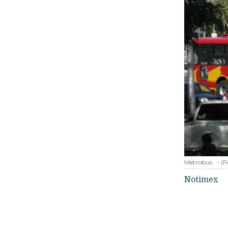
Metrobus
-
(F
Notimex