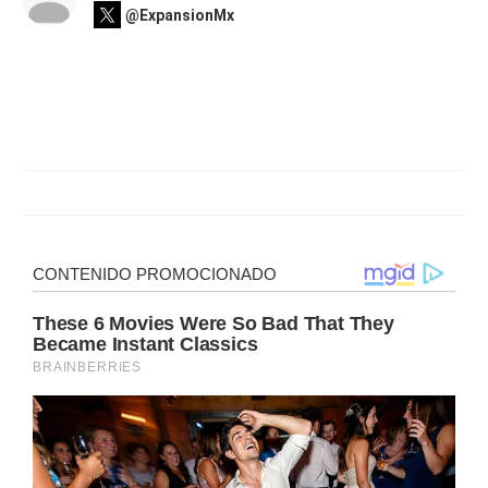
@ExpansionMx