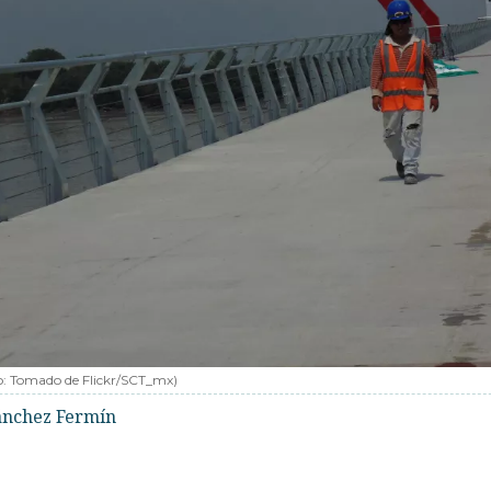
o:
Tomado de Flickr/SCT_mx
)
Sánchez Fermín