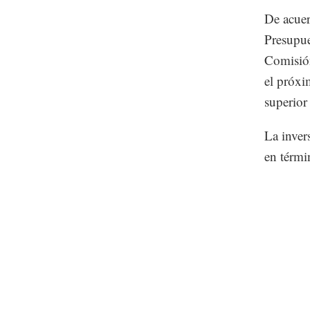
De acuer
Presupue
Comisión
el próxi
superior
La inver
en térmi