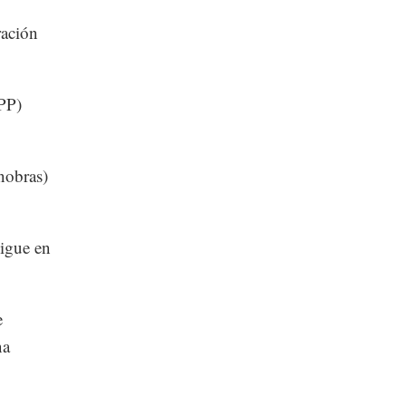
ración
PP)
nobras)
sigue en
e
na