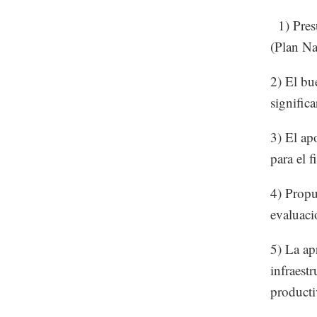
1) Presu
(Plan Na
2) El bu
signific
3) El ap
para el 
4) Propu
evaluaci
5) La ap
infraest
producti