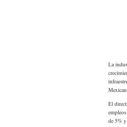
La indus
crecimie
infraest
Mexicana
El direc
empleos 
de 5% y 