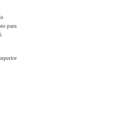
la
sto para
%
superior