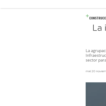
CONSTRUCC
La 
La agrupac
Infraestruc
sector par
mié 20 noviem