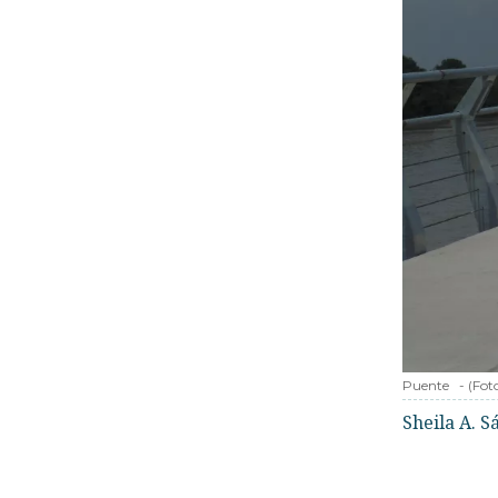
Puente
-
(Fot
Sheila A. 