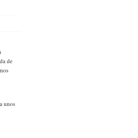
a
ida de
enos
 a unos