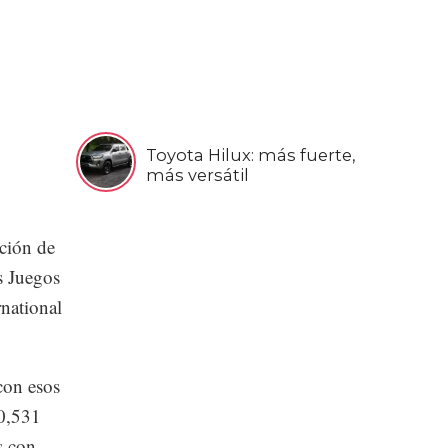
Toyota Hilux: más fuerte,
más versátil
cción de
s Juegos
national
con esos
70,531
s con