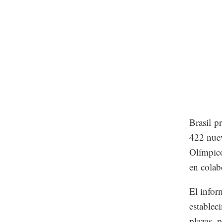
Brasil p
422 nuev
Olímpico
en colab
El infor
establec
plazas, p