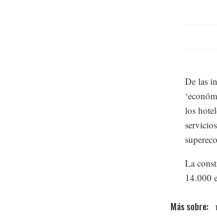
De las i
‘económi
los hote
servicios
superec
La const
14.000 e