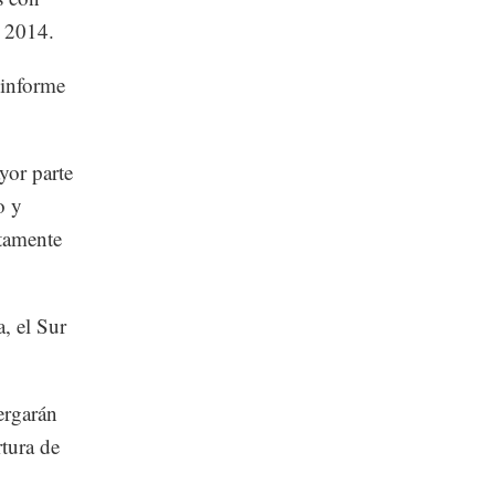
n 2014.
 informe
yor parte
o y
etamente
, el Sur
ergarán
rtura de