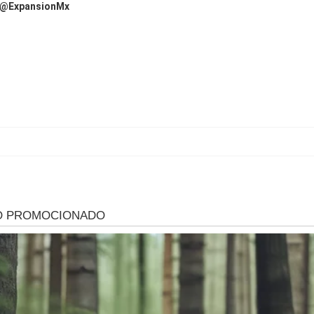
@ExpansionMx