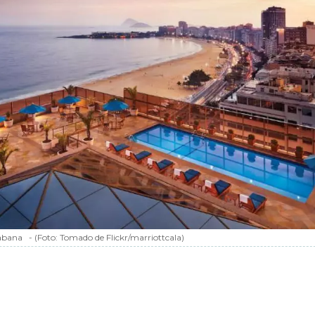
abana
-
(Foto:
Tomado de Flickr/marriottcala
)