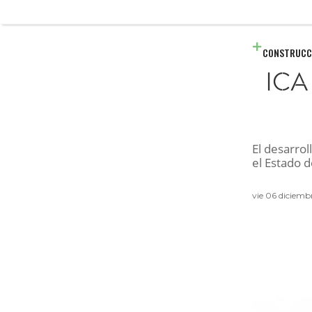
CONSTRUCC
ICA
El desarro
el Estado 
vie 06 diciemb