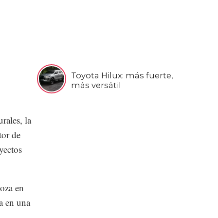
Toyota Hilux: más fuerte,
más versátil
rales, la
tor de
yectos
goza en
a en una