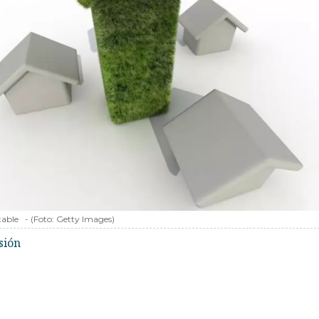
table
-
(Foto:
Getty Images
)
sión