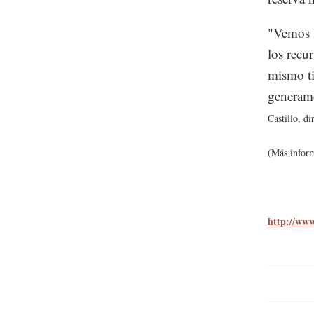
"Vemos l
los recu
mismo t
generamo
Castillo, d
(Más infor
http://www