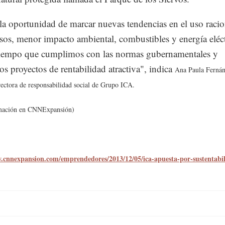
a oportunidad de marcar nuevas tendencias en el uso racio
rsos, menor impacto ambiental, combustibles y energía eléct
iempo que cumplimos con las normas gubernamentales y
s proyectos de rentabilidad atractiva", indica
Ana Paula Fernán
irectora de responsabilidad social de Grupo ICA.
mación en
CNNExpansión
)
.cnnexpansion.com/emprendedores/2013/12/05/ica-apuesta-por-sustentabi