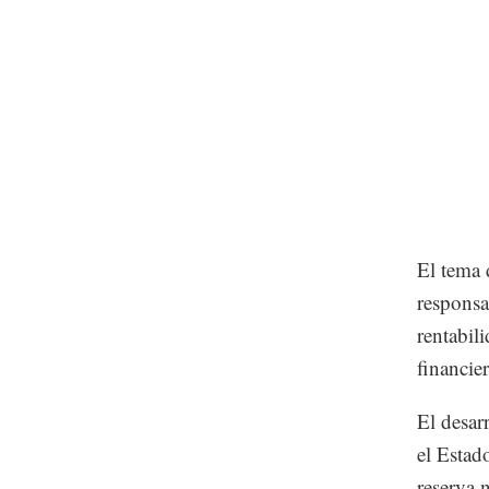
El tema 
responsa
rentabil
financie
El desar
el Estad
reserva 