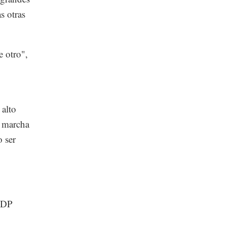
s otras
 otro",
 alto
n marcha
o ser
ITDP