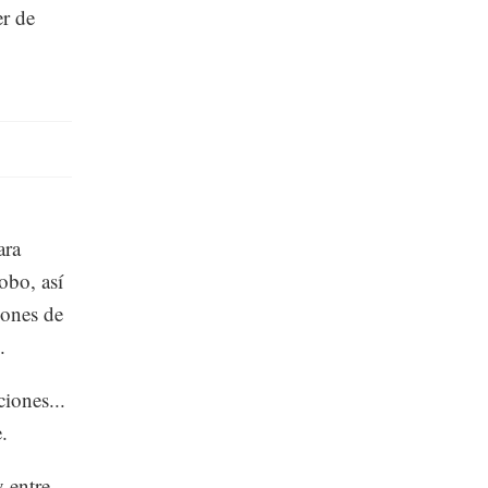
er de
ara
obo, así
iones de
.
iones...
.
 entre