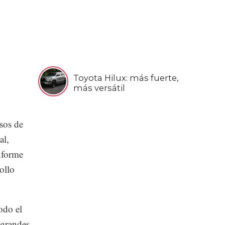
Toyota Hilux: más fuerte,
más versátil
sos de
al,
nforme
ollo
odo el
 grandes