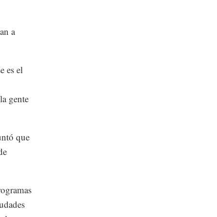
an a
 es el
la gente
untó que
de
programas
iudades